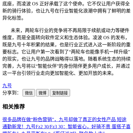
底座，而凌波 OS 正好承载了这个使命。它不仅让用户获得全
新的骑行体验，也让九号在行业智能化浪潮中拥有了鲜明的差
异化标签。
未来，两轮车行业的竞争将不再局限于续航或动力等硬件
维度，而是全面转向软件定义和生态体验。凌波 OS 的发布，
既是九号十年积累的结果，也是行业正式进入这一新阶段的重
要标志。它让用户第一次看到了“两轮车也能像手机一样升级”
的现实，也让九号的品牌战略得以落地。随着系统生态的持续
完善，九号将以“智能伙伴”的身份陪伴更多用户成长，并通过
这一平台引领行业走向更加智能化、更加开放的未来。
九号
分享到：
微信
微博
复制链接
相关推荐
很多品牌在做“粉色营销”，九号却做了真正的女性产品
短途
通勤新宠！九号Fz2 30/Fz3 30：智能省心，好骑不贵
蛋搭子喜