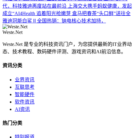
代，科技雅迪再度站在最前沿
上海交大携手蚂蚁健康，发起
成立“AI4Health
追着阳光抢嫩芽 盒马把春茶“头口鲜”送往全
雅迪冠能白鲨Ⅱ全国热销：钠电核心技术加持，
Weste.Net
Weste.Net 是专业的科技资讯门户，为您提供最新的IT业界动
态、技术教程、数码硬件评测、游戏资讯和AI前沿信息。
资讯分类
业界资讯
互联思考
智能硬件
软件资讯
AI资讯
热门分类
特别报道