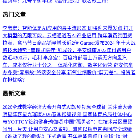
提新车！九号平衡车L8《蛋仔派对》联名款上市！
热门文章
李彦宏：智能体是AI应用的最主流形态 即将迎来爆发点
打开
大模型的无限可能，云栖通道看AI产业应用
跨年消费氛围感
拉满，盒马节日商品销量增长近2倍
Gartner发布2024 年十大战
略技术趋势
“管理式医疗”见成效，平安健康2022年付费用户
数近4300万，毛利
李彦宏：百度将部署上万辆无方向盘汽
车，成本仅行业十分之一
体系化防御，数字化运营 奇安信举
办冬奥“零事故”终端安全分享
新氧业绩股价“剪刀差”，投资者
在担忧啥？
最新文章
2026全球数字经济大会开幕式AI短剧视频全球征
关注流大会
明星阵容星光璀璨2026春季搜狐视频
国家体育总局社体中心
与YOTTOY签约健身瑜伽项
中国“孤勇者”：在技术禁区里硬
闯出一片天
让用户安心又省钱，雅迪以钠电普惠回应全球绿
《谁动了我的隐私》正式收官 开年高能悬疑口
全球“钠”时