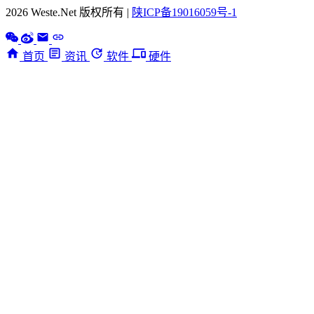
2026 Weste.Net 版权所有 |
陕ICP备19016059号-1
首页
资讯
软件
硬件