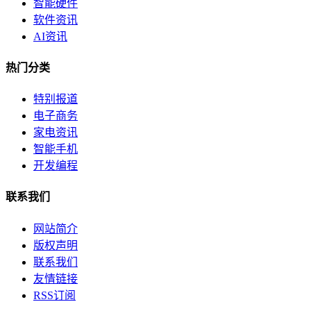
智能硬件
软件资讯
AI资讯
热门分类
特别报道
电子商务
家电资讯
智能手机
开发编程
联系我们
网站简介
版权声明
联系我们
友情链接
RSS订阅