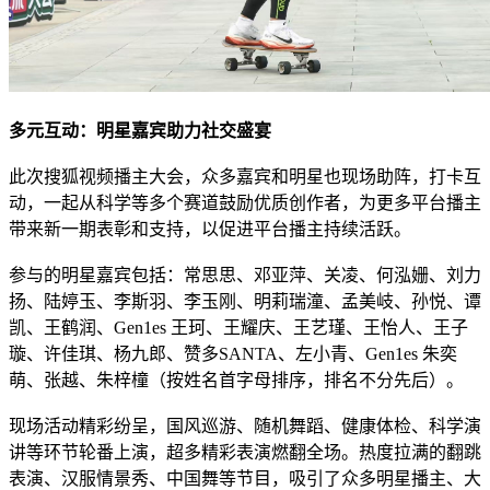
多元互动：明星嘉宾助力社交盛宴
此次搜狐视频播主大会，众多嘉宾和明星也现场助阵，打卡互
动，一起从科学等多个赛道鼓励优质创作者，为更多平台播主
带来新一期表彰和支持，以促进平台播主持续活跃。
参与的明星嘉宾包括：常思思、邓亚萍、关凌、何泓姗、刘力
扬、陆婷玉、李斯羽、李玉刚、明莉瑞潼、孟美岐、孙悦、谭
凯、王鹤润、Gen1es 王珂、王耀庆、王艺瑾、王怡人、王子
璇、许佳琪、杨九郎、赞多SANTA、左小青、Gen1es 朱奕
萌、张越、朱梓橦（按姓名首字母排序，排名不分先后）。
现场活动精彩纷呈，国风巡游、随机舞蹈、健康体检、科学演
讲等环节轮番上演，超多精彩表演燃翻全场。热度拉满的翻跳
表演、汉服情景秀、中国舞等节目，吸引了众多明星播主、大