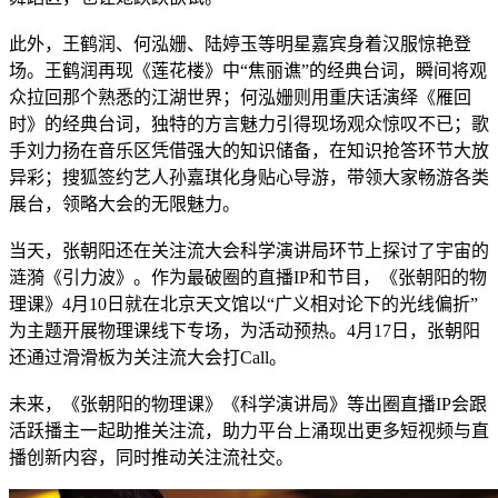
此外，王鹤润、何泓姗、陆婷玉等明星嘉宾身着汉服惊艳登
场。王鹤润再现《莲花楼》中“焦丽谯”的经典台词，瞬间将观
众拉回那个熟悉的江湖世界；何泓姗则用重庆话演绎《雁回
时》的经典台词，独特的方言魅力引得现场观众惊叹不已；歌
手刘力扬在音乐区凭借强大的知识储备，在知识抢答环节大放
异彩；搜狐签约艺人孙嘉琪化身贴心导游，带领大家畅游各类
展台，领略大会的无限魅力。
当天，张朝阳还在关注流大会科学演讲局环节上探讨了宇宙的
涟漪《引力波》。作为最破圈的直播IP和节目，《张朝阳的物
理课》4月10日就在北京天文馆以“广义相对论下的光线偏折”
为主题开展物理课线下专场，为活动预热。4月17日，张朝阳
还通过滑滑板为关注流大会打Call。
未来，《张朝阳的物理课》《科学演讲局》等出圈直播IP会跟
活跃播主一起助推关注流，助力平台上涌现出更多短视频与直
播创新内容，同时推动关注流社交。