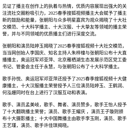
见证了播主在创作上的执着与热情，优质内容展现出强大的关
注流社交圈粉吸引力，2025春季搜狐视频播主大会赋予了播主
新的鼓励和能量，张朝阳与众多明星嘉宾为观众揭晓了十大社
交模范、十大科学播主、十大汉服、十大挚友等领域的播主荣
誉，并与不同领域的优质播主们进行深度交流。
张朝阳和演员陆婷玉揭晓了2025春季搜狐视频十大社交模范，
当当网创始人李国庆、知名主持人朱梓橦与张朝阳公布十大直
播播主，奥运冠军邓亚萍、北京雁栖湖生态发展示范区党工委
书记、管委会主任于永慧，与张朝阳公布了十大科学播主。
歌手孙悦、奥运冠军邓亚萍还授予了2025春季搜狐视频十大健
康播主，十大汉服播主荣誉授予人三位演员陆婷玉、王鹤润、
何泓姗同时在台上进行了汉服互动和表演。
歌手、演员孟美岐，歌手、舞者、演员赞多，歌手王怡人授予
了十大翻跳播主荣誉；演员、歌手王耀庆 ，演员王子璇则颁
布十大摄影播主；十大中国舞播主由歌手李玉刚，演员、歌手
王艺瑾，演员、歌手许佳琪揭晓。