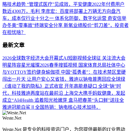
略技术趋势
“管理式医疗”见成效，平安健康2022年付费用户
数近4300万，毛利
李彦宏：百度将部署上万辆无方向盘汽
车，成本仅行业十分之一
体系化防御，数字化运营 奇安信举
办冬奥“零事故”终端安全分享
新氧业绩股价“剪刀差”，投资者
在担忧啥？
最新文章
2026全球数字经济大会开幕式AI短剧视频全球征
关注流大会
明星阵容星光璀璨2026春季搜狐视频
国家体育总局社体中心
与YOTTOY签约健身瑜伽项
中国“孤勇者”：在技术禁区里硬
闯出一片天
让用户安心又省钱，雅迪以钠电普惠回应全球绿
《谁动了我的隐私》正式收官 开年高能悬疑口
全球“钠”时
代，科技雅迪再度站在最前沿
上海交大携手蚂蚁健康，发起
成立“AI4Health
追着阳光抢嫩芽 盒马把春茶“头口鲜”送往全
雅迪冠能白鲨Ⅱ全国热销：钠电核心技术加持，
Weste.Net
Weste.Net 是专业的科技资讯门户，为您提供最新的IT业界动