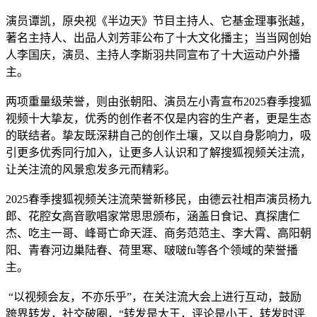
演员谭凯，原央视《半边天》节目主持人、它基金理事张越，
著名主持人、出品人刘芳菲公布了十大文化播主；当当网创始
人李国庆，演员、主持人李斯羽共同宣布了十大运动户外播
主。
两项重量级荣誉，则由张朝阳、演员左小青宣布2025春季搜狐
视频十大挚友，优秀的创作者不仅是内容的生产者，更是生态
的联结者。挚友既深耕自己的创作土壤，又以自身影响力，吸
引更多优秀同行加入，让更多人认识和了解搜狐视频关注流，
让关注流的风景愈发多元而精彩。
2025春季搜狐视频关注流荣誉新移民，由德云社相声演员杨九
郎、花腔女高音歌唱家常思思颁布，涵盖日食记、真探唐仁
杰、吃主一哥、峰哥亡命天涯、商务范范主、李大霄、高阳朝
阳、青春河边巢陆春、荷里寒、啵啵fu等各个领域的荣誉播
主。
“以视频会友，不亦乐乎”，在关注流大会上进行互动，鼓励
跨界转发，社交破圈，“转发是大王，评论是小王，转发时评