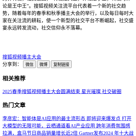
论是王中王”。搜狐视频关注流平台代表着一个新的社交趋
势，随着每年的春季和秋季播主大会的举行，以及每日每时大
家在关注流的耕耘，使一个新型的社交平台不断崛起，社交盛
宴永远转发流动，社交信仰永不落幕。
搜狐视频播主大会
分享到：
微信
微博
复制链接
相关推荐
2025春季搜狐视频播主大会圆满结束 星光璀璨 社交破圈
热门文章
李彦宏：智能体是AI应用的最主流形态 即将迎来爆发点
打开
大模型的无限可能，云栖通道看AI产业应用
跨年消费氛围感
拉满，盒马节日商品销量增长近2倍
Gartner发布2024 年十大战