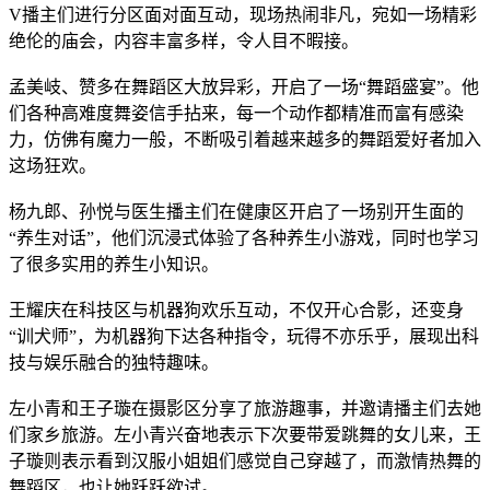
V播主们进行分区面对面互动，现场热闹非凡，宛如一场精彩
绝伦的庙会，内容丰富多样，令人目不暇接。
孟美岐、赞多在舞蹈区大放异彩，开启了一场“舞蹈盛宴”。他
们各种高难度舞姿信手拈来，每一个动作都精准而富有感染
力，仿佛有魔力一般，不断吸引着越来越多的舞蹈爱好者加入
这场狂欢。
杨九郎、孙悦与医生播主们在健康区开启了一场别开生面的
“养生对话”，他们沉浸式体验了各种养生小游戏，同时也学习
了很多实用的养生小知识。
王耀庆在科技区与机器狗欢乐互动，不仅开心合影，还变身
“训犬师”，为机器狗下达各种指令，玩得不亦乐乎，展现出科
技与娱乐融合的独特趣味。
左小青和王子璇在摄影区分享了旅游趣事，并邀请播主们去她
们家乡旅游。左小青兴奋地表示下次要带爱跳舞的女儿来，王
子璇则表示看到汉服小姐姐们感觉自己穿越了，而激情热舞的
舞蹈区，也让她跃跃欲试。