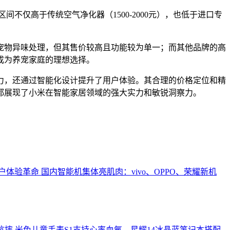
区间不仅高于传统空气净化器（1500-2000元），也低于进口专
宠物异味处理，但其售价较高且功能较为单一；而其他品牌的高
成为养宠家庭的理想选择。
力，还通过智能化设计提升了用户体验。其合理的价格定位和精
都展现了小米在智能家居领域的强大实力和敏锐洞察力。
用户体验革命
国内智能机集体亮肌肉：vivo、OPPO、荣耀新机
°抗摔
米兔儿童手表S1支持心率血氧，星耀14冰晶蓝笔记本搭配