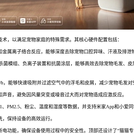
进技术，以满足宠物家庭的特殊需求。其核心硬件配置包括：
和和金属离子络合反应，能够深度去除宠物口腔异味、汗液及排
VC杀菌模组、负离子装置和抗菌涂层，能够高效去除宠物毛发、
9m³/h，能够快速吸附并过滤空气中的浮毛和皮屑，减少宠物毛发
量和声音，避免因风量突变或噪音过大而对宠物造成应激反应。
M1、PM2.5、粉尘、温度和湿度等数据，并支持米家App和小
清洗，保持设备的高效运行。
动断电功能，确保设备使用过程中的安全性。顶部还设计了“猫猫