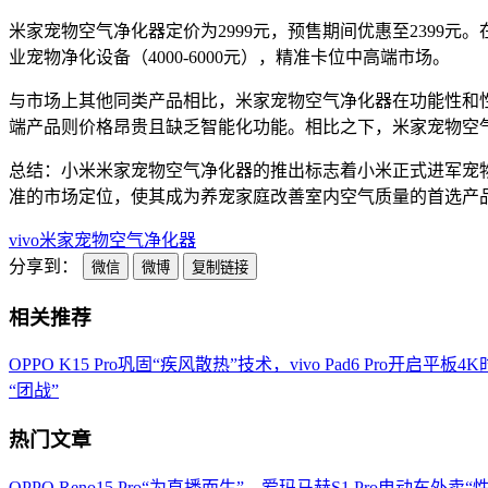
米家宠物空气净化器定价为2999元，预售期间优惠至2399元。
业宠物净化设备（4000-6000元），精准卡位中高端市场。
与市场上其他同类产品相比，米家宠物空气净化器在功能性和
端产品则价格昂贵且缺乏智能化功能。相比之下，米家宠物空
总结：小米米家宠物空气净化器的推出标志着小米正式进军宠
准的市场定位，使其成为养宠家庭改善室内空气质量的首选产
vivo
米家
宠物
空气净化器
分享到：
微信
微博
复制链接
相关推荐
OPPO K15 Pro巩固“疾风散热”技术，vivo Pad6 Pro开启平板4
“团战”
热门文章
OPPO Reno15 Pro“为直播而生”，爱玛马赫S1 Pro电动车外卖“