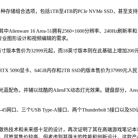
存储组合选项，包括1TB至4TB的PCIe NVMe SSD，甚至支持RAI
re 16 Area-51拥有2560×1600分辨率、240Hz刷新率和100%
满足专业图形设计和视频编辑的需求。
中16英寸版本售价为32999元起，而18英寸版本则在此基础上增
TX 5090显卡、64GB内存和2TB SSD的版本售价为379
蓝配色，并辅以炫酷的AlienFX动态灯光效果。键盘部分，Area
5网口、三个USB Type-A接口、两个Thunderbolt 5接口以及
先进的散热技术和未来感十足的设计，再次证明了其在高端游戏笔记
用体验。尽管其售价较高，但考虑到其强大的性能和创新设计，这款