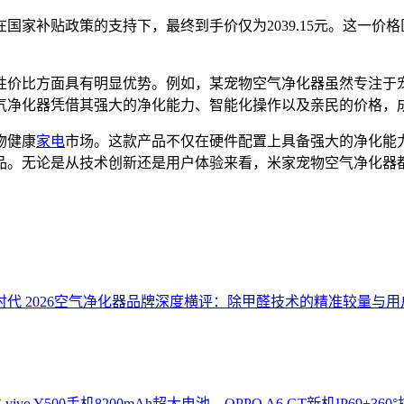
在国家补贴政策的支持下，最终到手价仅为2039.15元。这一价格
性价比方面具有明显优势。例如，某宠物空气净化器虽然专注于
气净化器凭借其强大的净化能力、智能化操作以及亲民的价格，
物健康
家电
市场。这款产品不仅在硬件配置上具备强大的净化能
品。无论是从技术创新还是用户体验来看，米家宠物空气净化器
K时代
2026空气净化器品牌深度横评：除甲醛技术的精准较量与
性
vivo Y500手机8200mAh超大电池，OPPO A6 GT新机IP69+360