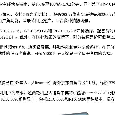
有线快充技术，从1%充至100%仅需62分钟，同时兼容44W UF
主摄（5000万像素，支持OIS光学防抖），搭配200万像素景深镜头
持广角功能，取景范围更宽广，适合多种拍摄场景。
8GB+256GB、12GB+256GB和12GB+512GB四种选择。起售价
（12GB+512GB）。此外，在国补政策的支持下，部分渠道售价可低至15
Pro+凭借其超大电池、旗舰级屏幕、强劲性能和专业影像系统，
费者来说，vivo Y300 Pro+无疑是一个值得考虑的选择。
电脑已在“外星人（Alienware）海外京东自营专区”上线，标价 329
不同用户的需求。这两款机型均搭载了英特尔酷睿Ultra 9 275
ce RTX 5090系列显卡，包括RTX 5080和RTX 5090两种版