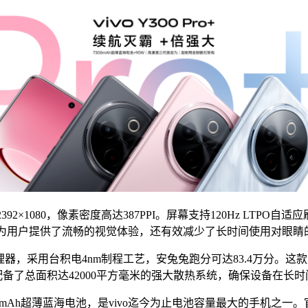
2392×1080，像素密度高达387PPI。屏幕支持120Hz LTPO自
仅为用户提供了流畅的视觉体验，还有效减少了长时间使用对眼睛
 Gen 3处理器，采用台积电4nm制程工艺，安兔兔跑分可达83.
配备了总面积达42000平方毫米的强大散热系统，确保设备在长
置了7300mAh超薄蓝海电池，是vivo迄今为止电池容量最大的手