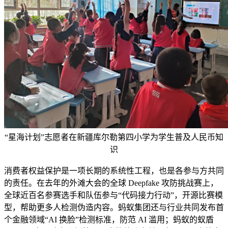
“星海计划”志愿者在新疆库尔勒第四小学为学生普及人民币知
识
消费者权益保护是一项长期的系统性工程，也是各参与方共同
的责任。在去年的外滩大会的全球 Deepfake 攻防挑战赛上，
全球近百名参赛选手和队伍参与“代码接力行动”，开源比赛模
型，帮助更多人检测伪造内容。蚂蚁集团还与行业共同发布首
个金融领域“AI 换脸”检测标准，防范 AI 滥用；蚂蚁的蚁盾