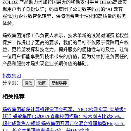
ZOLOZ 产品助力孟加拉国最大的移动支付平台 BKash高效实
现用户电子身份认证；蚂蚁集团子公司数字蚂力的“AI 云客
服”助力企业数智化转型，保障消费者个性化和高质量的服务
体验。
蚂蚁集团消保工作负责人表示，技术革新的浪潮对消费者权益
保护工作提出了更高的要求，我们的目标不仅限于保障用户权
益，更希望发挥科技之力，提升服务的便捷性与可及性，让每
一位用户都能享受到技术带来的价值，因为持续打造负责任的
产品和服务才是实现企业长期价值的基础。
蚂蚁集团
分享到：
微信
微博
复制链接
相关推荐
蚂蚁集团斩获计算机视觉顶会冠军，AIGC检测实现“实战级”
跃迁
蚂蚁集团启动2026春季校园招聘：技术岗占比达85%，
超七成聚焦AI领域
蚂蚁集团开源万亿混合推理模型Ring-2.5-
1T，长文本推理效率提升3倍，获IMO金牌