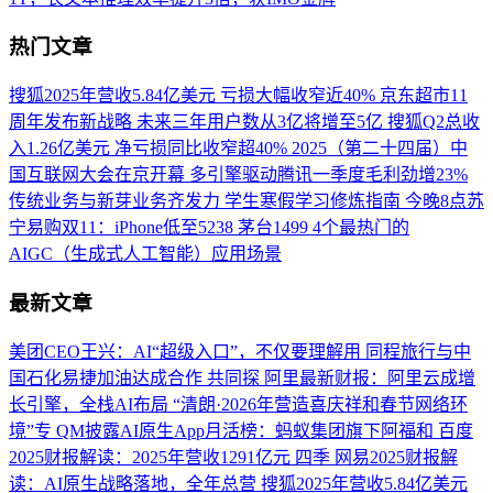
热门文章
搜狐2025年营收5.84亿美元 亏损大幅收窄近40%
京东超市11
周年发布新战略 未来三年用户数从3亿将增至5亿
搜狐Q2总收
入1.26亿美元 净亏损同比收窄超40%
2025（第二十四届）中
国互联网大会在京开幕
多引擎驱动腾讯一季度毛利劲增23%
传统业务与新芽业务齐发力
学生寒假学习修炼指南
今晚8点苏
宁易购双11：iPhone低至5238 茅台1499
4个最热门的
AIGC（生成式人工智能）应用场景
最新文章
美团CEO王兴：AI“超级入口”，不仅要理解用
同程旅行与中
国石化易捷加油达成合作 共同探
阿里最新财报：阿里云成增
长引擎，全栈AI布局
“清朗·2026年营造喜庆祥和春节网络环
境”专
QM披露AI原生App月活榜：蚂蚁集团旗下阿福和
百度
2025财报解读：2025年营收1291亿元 四季
网易2025财报解
读：AI原生战略落地，全年总营
搜狐2025年营收5.84亿美元