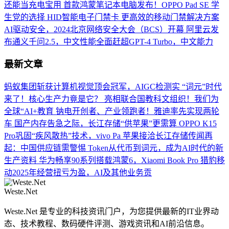
还能当充电宝用
首款鸿蒙笔记本电脑发布！OPPO Pad SE 学
生党的选择
HID智能电子门禁卡 更高效的移动门禁解决方案
AI驱动安全，2024北京网络安全大会（BCS）开幕
阿里云发
布通义千问2.5，中文性能全面赶超GPT-4 Turbo，中文能力
最新文章
蚂蚁集团斩获计算机视觉顶会冠军，AIGC检测实
“词元”时代
来了！核心生产力竟是它？
亮相联合国教科文组织！我们为
全球“AI+教育
钠电开创者、产业领跑者！雅迪率先实现两轮
车
国产内存告急之际，长江存储“供苹果”更需算
OPPO K15
Pro巩固“疾风散热”技术，vivo Pa
苹果接洽长江存储传闻再
起：中国供应链需警惕
Token从代币到词元，成为AI时代的新
生产资料
华为畅享90系列搭载鸿蒙6，Xiaomi Book Pro
猎豹移
动2025年经营扭亏为盈，AI及其他业务贡
Weste.Net
Weste.Net 是专业的科技资讯门户，为您提供最新的IT业界动
态、技术教程、数码硬件评测、游戏资讯和AI前沿信息。