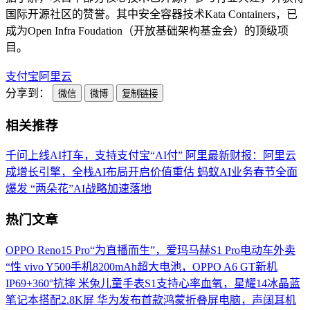
国际开源社区的赞誉。其中安全容器技术Kata Containers，已
成为Open Infra Foudation（开放基础架构基金会）的顶级项
目。
支付宝
阿里云
分享到：
微信
微博
复制链接
相关推荐
千问上线AI打车，支持支付宝“AI付”
阿里最新财报：阿里云
成增长引擎，全栈AI布局开启价值重估
蚂蚁AI业务春节全面
爆发 “两朵花”AI战略加速落地
热门文章
OPPO Reno15 Pro“为直播而生”，爱玛马赫S1 Pro电动车外卖
“性
vivo Y500手机8200mAh超大电池，OPPO A6 GT新机
IP69+360°抗摔
米兔儿童手表S1支持心率血氧，星耀14冰晶蓝
笔记本搭配2.8K屏
华为发布首款鸿蒙折叠屏电脑，声阔耳机