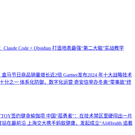
aude Code + Obsidian 打造地表最强“第二大脑”实战教学
，盒马节日商品销量增长近2倍
Gartner发布2024 年十大战略技术
十分之一
体系化防御，数字化运营 奇安信举办冬奥“零事故”终
TTOY签约健身瑜伽项
中国“孤勇者”：在技术禁区里硬闯出一片
度站在最前沿
上海交大携手蚂蚁健康，发起成立“AI4Health
追着