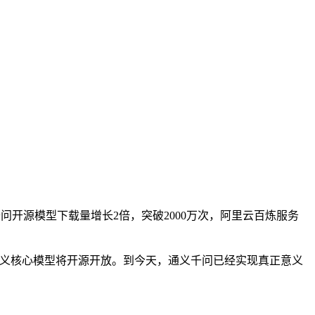
问开源模型下载量增长2倍，突破2000万次，阿里云百炼服务
通义核心模型将开源开放。到今天，通义千问已经实现真正意义