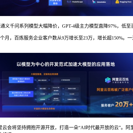
千问系列模型大幅降价，GPT-4级主力模型直降97%，低至百万to
个月，百炼服务企业客户数从9万增长至23万，增长超150%
云会将坚持拥抱开源开放，打造一朵“AI时代最开放的云”。