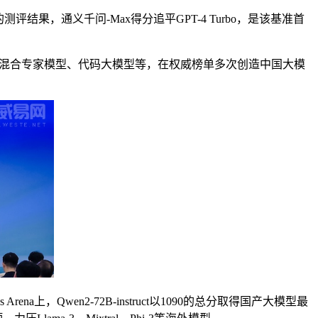
结果，通义千问-Max得分追平GPT-4 Turbo，是该基准首
、混合专家模型、代码大模型等，在权威榜单多次创造中国大模
上，Qwen2-72B-instruct以1090的总分取得国产大模型最