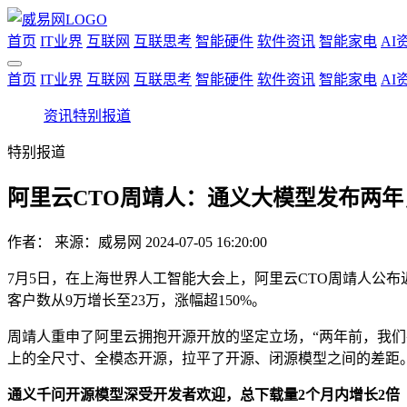
首页
IT业界
互联网
互联思考
智能硬件
软件资讯
智能家电
AI
首页
IT业界
互联网
互联思考
智能硬件
软件资讯
智能家电
AI
资讯
特别报道
特别报道
阿里云CTO周靖人：通义大模型发布两
作者：
来源：威易网
2024-07-05 16:20:00
7月5日，在上海世界人工智能大会上，阿里云CTO周靖人公布
客户数从9万增长至23万，涨幅超150%。
周靖人重申了阿里云拥抱开源开放的坚定立场，“两年前，我
上的全尺寸、全模态开源，拉平了开源、闭源模型之间的差距。
通义千问开源模型深受开发者欢迎，总下载量2个月内增长2倍