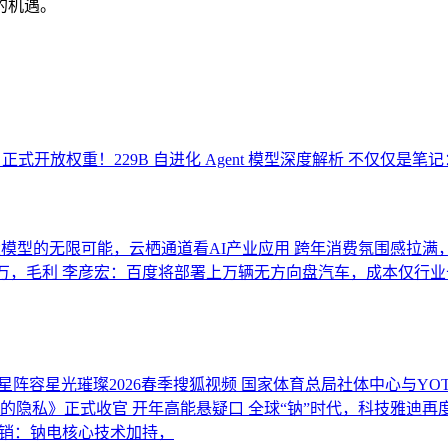
的机遇。
2.7 正式开放权重！229B 自进化 Agent 模型深度解析
不仅仅是笔记：Cl
模型的无限可能，云栖通道看AI产业应用
跨年消费氛围感拉满
0万，毛利
李彦宏：百度将部署上万辆无方向盘汽车，成本仅行业
星阵容星光璀璨2026春季搜狐视频
国家体育总局社体中心与YO
的隐私》正式收官 开年高能悬疑口
全球“钠”时代，科技雅迪再
销：钠电核心技术加持，