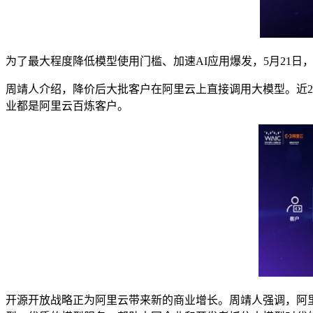
为了最大程度降低模型使用门槛、加速AI应用爆发，5月21日，通义
周靖人介绍，降价后大批客户在阿里云上直接调用大模型。近2
业都是阿里云百炼客户。
开源开放战略正为阿里云带来新的商业增长。周靖人强调，阿里