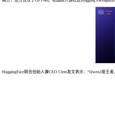
高分，总分仅次于GPT-4o。在国际开源社区Hugging Face组织的Open 
HuggingFace联合创始人兼CEO Clem发文表示：“Qwe