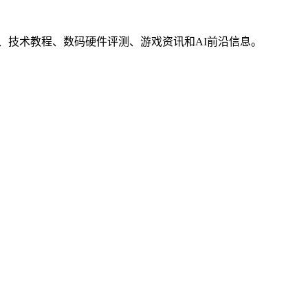
界动态、技术教程、数码硬件评测、游戏资讯和AI前沿信息。