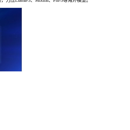
，力压Llama-3、Mixtral、Phi-3等海外模型。