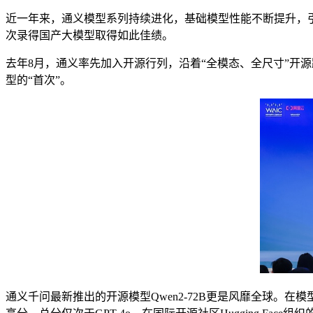
近一年来，通义模型系列持续进化，基础模型性能不断提升，引领国产大
次录得国产大模型取得如此佳绩。
去年8月，通义率先加入开源行列，沿着“全模态、全尺寸”开
型的“首次”。
通义千问最新推出的开源模型Qwen2-72B更是风靡全球。在模型匿名P