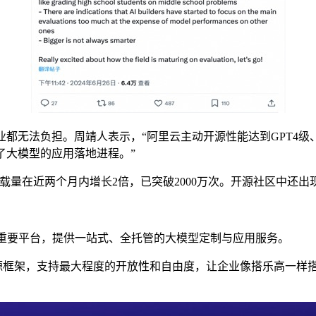
业都无法负担。周靖人表示，“阿里云主动开源性能达到GPT4
了大模型的应用落地进程。”
量在近两个月内增长2倍，已突破2000万次。开源社区中还出现
的重要平台，提供一站式、全托管的大模型定制与应用服务。
等开源框架，支持最大程度的开放性和自由度，让企业像搭乐高一样