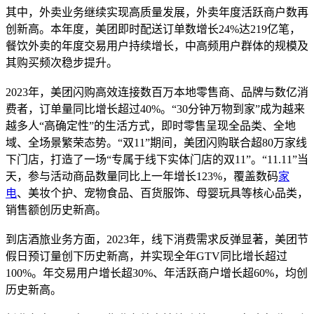
其中，外卖业务继续实现高质量发展，外卖年度活跃商户数再
创新高。本年度，美团即时配送订单数增长24%达219亿笔，
餐饮外卖的年度交易用户持续增长，中高频用户群体的规模及
其购买频次稳步提升。
2023年，美团闪购高效连接数百万本地零售商、品牌与数亿消
费者，订单量同比增长超过40%。“30分钟万物到家”成为越来
越多人“高确定性”的生活方式，即时零售呈现全品类、全地
域、全场景繁荣态势。“双11”期间，美团闪购联合超80万家线
下门店，打造了一场“专属于线下实体门店的双11”。“11.11”当
天，参与活动商品数量同比上一年增长123%，覆盖数码
家
电
、美妆个护、宠物食品、百货服饰、母婴玩具等核心品类，
销售额创历史新高。
到店酒旅业务方面，2023年，线下消费需求反弹显著，美团节
假日预订量创下历史新高，并实现全年GTV同比增长超过
100%。年交易用户增长超30%、年活跃商户增长超60%，均创
历史新高。