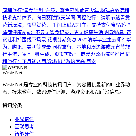
同程旅行“星芽计划”升级，聚焦孤独症青少年
构建高效远程
技术支持体系，向日葵赋能天学网
同程旅行：清明节踏青赏
花新玩法，夜里赏花、
千问上线AI打车，支持支付宝“AI付”
薄荷健康App：不只是饮食记录，更是健康生活
财政贴息+商
家让利扩围线下场景 花呗分期免息
2025清华毕业生去哪？华
为、腾讯、美团等成最
同程旅行：本地和周边游成元宵节旅
行主流，景
“一键生成，页页可改”！商汤办公小浣熊推出
同
程旅行：正月初八西部城市出游热度高 西安
Weste.Net
Weste.Net 是专业的科技资讯门户，为您提供最新的IT业界动
态、技术教程、数码硬件评测、游戏资讯和AI前沿信息。
资讯分类
业界资讯
互联思考
智能硬件