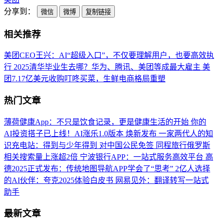
分享到：
微信
微博
复制链接
相关推荐
美团CEO王兴：AI“超级入口”，不仅要理解用户，也要高效执
行
2025清华毕业生去哪？华为、腾讯、美团等成最大雇主
美
团7.17亿美元收购叮咚买菜，生鲜电商格局重塑
热门文章
薄荷健康App：不只是饮食记录，更是健康生活的开始
你的
AI投资搭子已上线！AI涨乐1.0版本 焕新发布
一家两代人的知
识充电站：得到与少年得到
对中国公民免签 同程旅行俄罗斯
相关搜索量上涨超2倍
宁波银行APP：一站式服务高效平台
高
德2025正式发布：传统地图导航APP学会了“思考”
2亿人选择
的AI伙伴：夸克2025体验白皮书
网易见外：翻译转写一站式
助手
最新文章