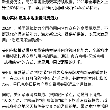
新业务方面，商品零售业务效率持续改善。2023年全年收入上
升至698亿元，第四季度经营亏损同比收窄24%至48亿元。
助力实体 激发本地服务消费潜力
2023年，美团继续助力全国范围内合作商户的高质量发展，不
断迭代产品创新能力，激发新需求、提供新供给，多层次满足
用户“吃喝玩乐游购娱”。
美团积极推动爆品囤货策略并提升内容视频化能力，全新构建
直播频道拉近商品与用户的距离。通过“官方直播+区域直播
+店播结合”的方式，满足用户囤货消费的需求。
美团月度营销活动“神券节”已成为众多品牌发布新品的重要场
合。在2023年11月份的“神券节”活动中，必胜客新客环比增长
75%，星巴克冬日招牌产品交易额突破近三个月峰值。
同时，美团紧跟消费趋势、把握假日节点，助燃线下消费。
“因吃而动，寻味而游”的“味蕾游”成当下旅游消费新趋势，越
来越多小众地区因特色美食变身旅游目的地，带动本地生活服