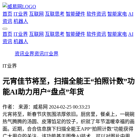
首页
IT业界
互联网
互联思考
智能硬件
软件资讯
智能家电
AI
资讯
机器人
首页
IT业界
互联网
互联思考
智能硬件
软件资讯
智能家电
AI
资讯
机器人
资讯
业界资讯
IT业界
IT业界
元宵佳节将至，扫描全能王“拍照计数”功
能AI助力用户“盘点”年货
作者：
来源：威易网
2024-02-25 00:33:23
元宵将至，新春节庆氛围浓厚依旧。厨房里，餐桌上，一碗碗
热气腾腾的汤圆、皮薄馅足的饺子，织就了年节温暖幸福的画
面。近期，合合信息旗下扫描全能王APP“拍照计数”功能获得
广大用户的关注。该功能基于图像AI技术，可以对图片中用