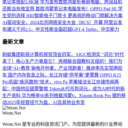
笔记本搭配2.8K屏
华为发布首款鸿蒙折叠屏电脑，声阔耳机
还能当充电宝用
首款鸿蒙笔记本电脑发布！OPPO Pad SE 学
生党的选择
HID智能电子门禁卡 更高效的移动门禁解决方案
AI驱动安全，2024北京网络安全大会（BCS）开幕
阿里云发
布通义千问2.5，中文性能全面赶超GPT-4 Turbo，中文能力
最新文章
蚂蚁集团斩获计算机视觉顶会冠军，AIGC检测实
“词元”时代
来了！核心生产力竟是它？
亮相联合国教科文组织！我们为
全球“AI+教育
钠电开创者、产业领跑者！雅迪率先实现两轮
车
国产内存告急之际，长江存储“供苹果”更需算
OPPO K15
Pro巩固“疾风散热”技术，vivo Pa
苹果接洽长江存储传闻再
起：中国供应链需警惕
Token从代币到词元，成为AI时代的新
生产资料
华为畅享90系列搭载鸿蒙6，Xiaomi Book Pro
猎豹移
动2025年经营扭亏为盈，AI及其他业务贡
Weste.Net
Weste.Net 是专业的科技资讯门户，为您提供最新的IT业界动