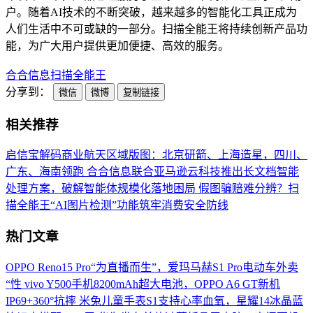
户。随着AI技术的不断突破，越来越多的智能化工具正成为
人们生活中不可或缺的一部分。扫描全能王将持续创新产品功
能，为广大用户提供更加便捷、高效的服务。
合合信息
扫描全能王
分享到：
微信
微博
复制链接
相关推荐
启信宝解码商业航天区域版图：北京研箭、上海造星，四川、
广东、海南领跑
合合信息联合亚马逊云科技推出长文档智能
处理方案，破解智能体规模化落地困局
假图骗赔难分辨？扫
描全能王“AI图片检测”功能筑牢消费安全防线
热门文章
OPPO Reno15 Pro“为直播而生”，爱玛马赫S1 Pro电动车外卖
“性
vivo Y500手机8200mAh超大电池，OPPO A6 GT新机
IP69+360°抗摔
米兔儿童手表S1支持心率血氧，星耀14冰晶蓝