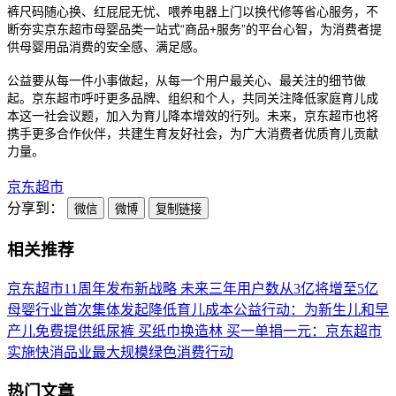
裤尺码随心换、红屁屁无忧、喂养电器上门以换代修等省心服务，不
断夯实京东超市母婴品类一站式“商品+服务”的平台心智，为消费者提
供母婴用品消费的安全感、满足感。
公益要从每一件小事做起，从每一个用户最关心、最关注的细节做
起。京东超市呼吁更多品牌、组织和个人，共同关注降低家庭育儿成
本这一社会议题，加入为育儿降本增效的行列。未来，京东超市也将
携手更多合作伙伴，共建生育友好社会，为广大消费者优质育儿贡献
力量。
京东超市
分享到：
微信
微博
复制链接
相关推荐
京东超市11周年发布新战略 未来三年用户数从3亿将增至5亿
母婴行业首次集体发起降低育儿成本公益行动：为新生儿和早
产儿免费提供纸尿裤
买纸巾换造林 买一单捐一元：京东超市
实施快消品业最大规模绿色消费行动
热门文章