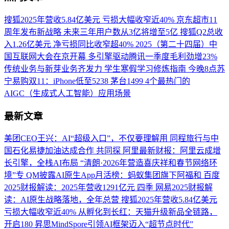
搜狐2025年营收5.84亿美元 亏损大幅收窄近40%
京东超市11
周年发布新战略 未来三年用户数从3亿将增至5亿
搜狐Q2总收
入1.26亿美元 净亏损同比收窄超40%
2025（第二十四届）中
国互联网大会在京开幕
多引擎驱动腾讯一季度毛利劲增23%
传统业务与新芽业务齐发力
学生寒假学习修炼指南
今晚8点苏
宁易购双11：iPhone低至5238 茅台1499
4个最热门的
AIGC（生成式人工智能）应用场景
最新文章
美团CEO王兴：AI“超级入口”，不仅要理解用
同程旅行与中
国石化易捷加油达成合作 共同探
阿里最新财报：阿里云成增
长引擎，全栈AI布局
“清朗·2026年营造喜庆祥和春节网络环
境”专
QM披露AI原生App月活榜：蚂蚁集团旗下阿福和
百度
2025财报解读：2025年营收1291亿元 四季
网易2025财报解
读：AI原生战略落地，全年总营
搜狐2025年营收5.84亿美元
亏损大幅收窄近40%
从孵化到长红：天猫升级新品全链路，
开启180
昇思MindSpore引领AI框架迈入“超节点时代”