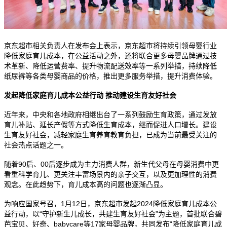
京东超市相关负责人在发布会上表示，京东超市将持续引领母婴行业
降低家庭育儿成本，在公益活动之外，还将联合更多母婴品牌通过技
术革新、降低运营费率、提升物流配送效率等一系列举措，持续降低
纸尿裤等各类母婴商品的价格，推出更多服务举措，提升消费体验。
发起降低家庭育儿成本公益行动 推动建设生育友好社会
近年来，中央和各地政府相继出台了一系列鼓励生育政策，通过发放
育儿补贴、延长产假等方式降低生育成本，继而促进人口增长。建设
生育友好社会，减轻家庭生育养育教育负担，已成为当前最受关注的
社会热点话题之一。
随着90后、00后逐步成为主力消费人群，新生代父母在母婴消费中更
看重科学育儿、更关注丰富场景内的亲子交互，以及更加理性的消费
观念。在此趋势下，育儿成本高的问题也逐渐凸显。
为响应国家号召，1月12日，京东超市发起2024降低家庭育儿成本公
益行动，以“守护新生儿成长，共建生育友好社会”为主题，首批联合碧
芭宝贝、好奇、babycare等17家母婴品牌，共同发布“降低家庭育儿成