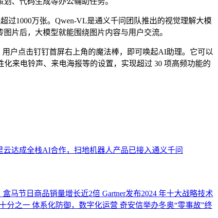
策划、代码生成等办公辅助任务。
过1000万张。Qwen-VL是通义千问团队推出的视觉理解大模
上传图片后，大模型就能围绕图片内容与用户交流。
品。用户点击钉钉首屏右上角的魔法棒，即可唤起AI助理。它可以
化来电铃声、来电海报等的设置，实现超过 30 项高频功能的
里云达成全栈AI合作，扫地机器人产品已接入通义千问
，盒马节日商品销量增长近2倍
Gartner发布2024 年十大战略技术
十分之一
体系化防御，数字化运营 奇安信举办冬奥“零事故”终