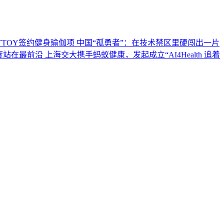
TTOY签约健身瑜伽项
中国“孤勇者”：在技术禁区里硬闯出一片
度站在最前沿
上海交大携手蚂蚁健康，发起成立“AI4Health
追着