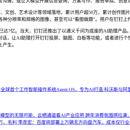
常沟通，或让大模型开展信息查询、方案写作、报告草拟、创意
商、文创、艺术设计等领域落地，累计用户超50万，累计创作图片超
各种分辨率和规格的图像，甚至可以“看图做题”。用户在钉钉
数已达7亿。当天，钉钉还推出了以通义千问为底座的AI助理产
话，让AI助理打开钉钉投屏、脑图、白板等功能，或者进行个性
上产生。
全球首个工作智能操作系统Agent OS，专为AI打造
科沃斯与阿
模型的无限可能，云栖通道看AI产业应用
跨年消费氛围感拉满
0万，毛利
李彦宏：百度将部署上万辆无方向盘汽车，成本仅行业