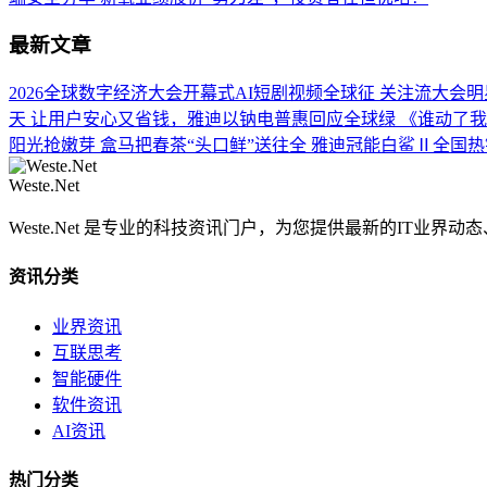
最新文章
2026全球数字经济大会开幕式AI短剧视频全球征
关注流大会明
天
让用户安心又省钱，雅迪以钠电普惠回应全球绿
《谁动了我
阳光抢嫩芽 盒马把春茶“头口鲜”送往全
雅迪冠能白鲨Ⅱ全国热
Weste.Net
Weste.Net 是专业的科技资讯门户，为您提供最新的IT业
资讯分类
业界资讯
互联思考
智能硬件
软件资讯
AI资讯
热门分类