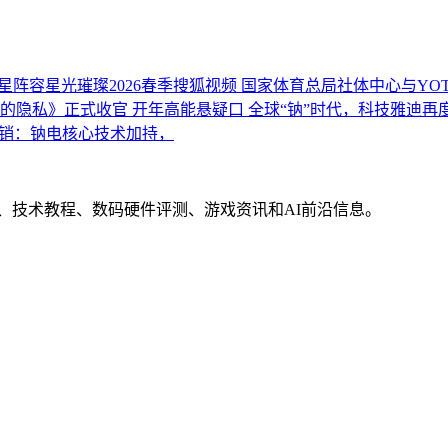
星阵容星光璀璨2026春季搜狐视频
国家体育总局社体中心与YO
的隐私》正式收官 开年高能悬疑口
全球“钠”时代，科技雅迪再
销：钠电核心技术加持，
界动态、技术教程、数码硬件评测、游戏资讯和AI前沿信息。