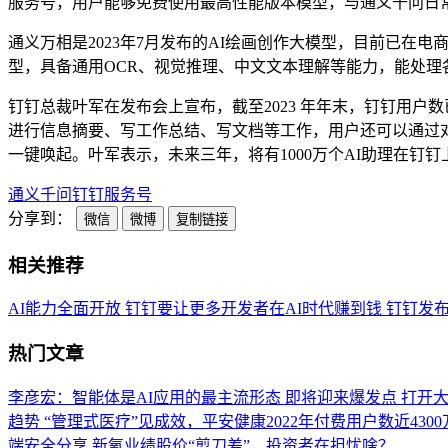
服务号，用户能够免费使用最高性能版本模型，与通义千问日
通义万相是2023年7月发布的AI绘画创作大模型，目前已在电
型，具备通用OCR、视觉推理、中文文本理解等能力，能处理
钉钉总裁叶军在发布会上宣布，截至2023 年年末，钉钉用户
进行信息摘要、写工作总结、写文档等工作，用户还可以通过对
一键唤起。叶军表示，未来三年，将有1000万个AI助理在钉钉
通义千问
钉钉
服务号
分享到：
微信
微博
复制链接
相关推荐
AI能力全面开放 钉钉要让更多开发者在AI时代赚到钱
钉钉发布
热门文章
李彦宏：智能体是AI应用的最主流形态 即将迎来爆发点
打开大
趋势
“管理式医疗”见成效，平安健康2022年付费用户数近430
端安全分享
新氧业绩股价“剪刀差”，投资者在担忧啥？