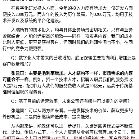
在数字化研发投入方面，今年的投入力度有所加大，仅研发方面
便投入2000万元。而去年的投入为历年最高，约3260万元，均用于技
术开发以及系统的平台化建设。
人瑞所有的技术投入，均与具体业务场景密切相关。只有与业务
紧密结合，才能创造更高的能效——同样一项服务内容，我们的成本
比别人更低，更容易获得客户，但同时我们的利润空间也不小，在同
行中的竞争力便更强。
Q：数字化人才带来的营收增加，底层逻辑主要指向利润增加还是
客户数量增加？
张建国：
主要是毛利率增加。人才结构不一样，市场需求的内容
可能会不一样。
例如，招一个技术人才，招聘入职后我们的服务费收
入是2万元，招到1万人我们的服务费收入就是20亿元，远高于传统基
础岗位招聘的服务费。
Q：基于目前的运营效率，未来公司还有哪些可以提升的空间？
张建国：可以从两方面来看。一是发挥技术的价值、获取更多的
外部机会，二是内部继续降低成本、提高能效。
从内部来讲，能效还可以进一步提升，关键是服务模式要不断迭
代。比如，传统方式下，一个人力资源从业者可以管理100个员工，而
我们现在一个人可以管理500个员工。随着规模的扩大、客户数量的增