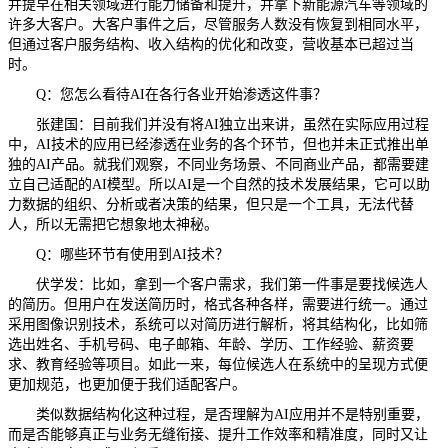
并提早在相关领域进行能力储备和提升，并拿下新能源汽车等领域的
许多大客户。大客户事件之后，尽管服务人数没有恢复到相同水平，
但通过客户服务结构、收入结构的优化和改变，营收基本已超过当
时。
Q：您怎么看待AI在各行各业开始渗透这件事？
张建国：目前我们并没有将AI独立出来讲，虽然在实际应用过程
中，AI技术的应用已经渗透在业务的各个环节，但也并未正式推出单
独的AI产品。就我们观察，不同业务场景、不同商业产品，都需要建
立自己适配的AI模型。所以AI是一个自然的技术发展结果，它可以助
力数据的组织、分析或者决策的结果，但只是一个工具，无法代替
人，所以无需把它想象地太神秘。
Q：哪些环节有使用到AI技术？
伏学发：比如，拿到一个客户需求，我们第一件事是要找候选人
的简历。但用户在发送简历时，格式各种各样，需要进行统一。通过
采用图像识别技术，系统可以对简历进行解析，将其结构化，比如筛
选出姓名、手机号码、电子邮箱、年龄、学历、工作经验、薪资要
求、教育经验等项目。如此一来，每位候选人在系统中的呈现方式便
更加规范，也更加便于我们适配客户。
类似数据结构化这种过程，是否理解为AI应用并不是特别重要，
而是否能够真正与业务无缝衔接、提升工作效率和精准度，同时又让