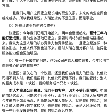
的了解，个人生活服务、金融服务等领域，亦是我们可以多做延伸的
方向。
一旦我们与用户之间建立起长期的职业关系，未来的商业空间会
越来越多。所以我经常说，人瑞追求的不是生意，而是事业。
Q：您预计该业务何时会成型？
张建国：今年我们已经开始投入，明年会慢慢起来。
预计三年内
能打造
成型
。目前业务基础已建立，需要时间将前段和后端链接起
来。我认为这是人瑞的核心竞争力和竞争壁垒。一旦建立起这样一种
服务形态，其他人做不到也进不来，届时人瑞在面对客户时，差异化
服务能力便会更加明显。
Q：有一个开放性的问题，作为公司创始人和带领者，今年和明年
你最关心的议题有哪些？
张建国：最关心的一个议题，还是我们自身能力的建设。其他公
司招不到人时，我们能招到；其他公司管理不好，我们能管好；别人
的服务成本是100块钱，我的服务成本只有60块钱。
对人力资源公司来说，我们不缺客户，因为不受行业限制。
中国
的市场这么大，可能这个行业不行，那个行业又行。尽管大家都在讲
今年形势不怎么乐观，但新能源汽车大量招人，就是我们的机会；银
行金融大量进行数字化转型，也是我们的机会。无论大环境如何，总
有一些行业发展是好的，我们的机会永远存在。