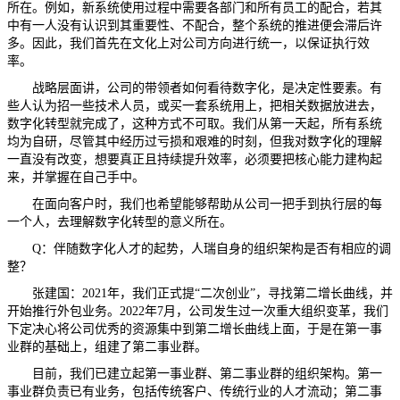
所在。例如，新系统使用过程中需要各部门和所有员工的配合，若其
中有一人没有认识到其重要性、不配合，整个系统的推进便会滞后许
多。因此，我们首先在文化上对公司方向进行统一，以保证执行效
率。
战略层面讲，公司的带领者如何看待数字化，是决定性要素。有
些人认为招一些技术人员，或买一套系统用上，把相关数据放进去，
数字化转型就完成了，这种方式不可取。我们从第一天起，所有系统
均为自研，尽管其中经历过亏损和艰难的时刻，但我对数字化的理解
一直没有改变，想要真正且持续提升效率，必须要把核心能力建构起
来，并掌握在自己手中。
在面向客户时，我们也希望能够帮助从公司一把手到执行层的每
一个人，去理解数字化转型的意义所在。
Q：伴随数字化人才的起势，人瑞自身的组织架构是否有相应的调
整？
张建国：2021年，我们正式提“二次创业”，寻找第二增长曲线，并
开始推行外包业务。2022年7月，公司发生过一次重大组织变革，我们
下定决心将公司优秀的资源集中到第二增长曲线上面，于是在第一事
业群的基础上，组建了第二事业群。
目前，我们已建立起第一事业群、第二事业群的组织架构。第一
事业群负责已有业务，包括传统客户、传统行业的人才流动；第二事