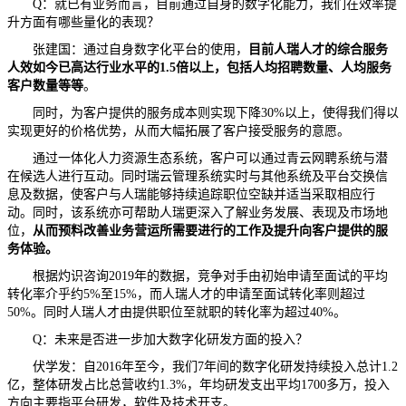
Q：就已有业务而言，目前通过自身的数字化能力，我们在效率提
升方面有哪些量化的表现？
张建国：通过自身数字化平台的使用，
目前人瑞人才的综合服务
人效如今已高达行业水平的1.5倍以上，包括人均招聘数量、人均服务
客户数量等等
。
同时，为客户提供的服务成本则实现下降30%以上，使得我们得以
实现更好的价格优势，从而大幅拓展了客户接受服务的意愿。
通过一体化人力资源生态系统，客户可以通过青云网聘系统与潜
在候选人进行互动。同时瑞云管理系统实时与其他系统及平台交换信
息及数据，使客户与人瑞能够持续追踪职位空缺并适当采取相应行
动。同时，该系统亦可帮助人瑞更深入了解业务发展、表现及市场地
位，
从而预料改善业务营运所需要进行的工作及提升向客户提供的服
务体验。
根据灼识咨询2019年的数据，竞争对手由初始申请至面试的平均
转化率介乎约5%至15%，而人瑞人才的申请至面试转化率则超过
50%。同时人瑞人才由提供职位至就职的转化率为超过40%。
Q：未来是否进一步加大数字化研发方面的投入？
伏学发：自2016年至今，我们7年间的数字化研发持续投入总计1.2
亿，整体研发占比总营收约1.3%，年均研发支出平均1700多万，投入
方向主要指平台研发，软件及技术开支。