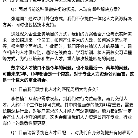
这也是造成当前数字化人才供需关系失衡的原因之一。
Q：面对当前这种供需失衡的状况，人瑞有哪些解决方案？
张建国：通过项目外包方式，我们不仅提供一体化人力资源解决
方案，同时也包括技术支持。
通过深入企业业务项目的方式，我们的方案会全方位考虑实际需
求，比如招进来一个员工，如何产生更大的人效、如何减少流失率
等，都需要全面考虑。与此同时，我们还会在输送人才的基础上，建
立相应的人才供应链，通过在线教育、学习培训、植入高校实习课程
等方式，为行业培养和生产人才，重点解决技能匹配的问题。
数字化人才缺口不是今年的问题，也不是最近一、两年的问题，
可能未来5年、
10
年都会是一个
常态
。
对于专业
人力资源
公司
而言，这
是
一个巨大的商业机会
。
Q：目前我们数字化人才的匹配周期大约多久？
李伯楠：从客户需求发起，到我们进行岗位画像，再到交付人
才，大约1-2个工作日即可完成。其中岗位画像的能力非常重要，需要
长期深耕行业，对客户需求的人才能力有深刻理解。能力错配就一定
会产生人才抢夺的问题，这也会倒逼我们人力资源公司在专业、行业
岗位上的熟悉性要更高。
Q：目前瑞智系统在人才匹配上，对我们自身效能提升有何表现？