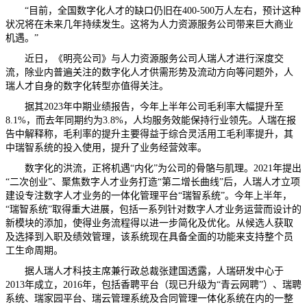
“目前，全国数字化人才的缺口仍旧在400-500万人左右，预计这种
状况将在未来几年持续发生。这将为人力资源服务公司带来巨大商业
机遇。”
近日，《明亮公司》与人力资源服务公司人瑞人才进行深度交
流，除业内普遍关注的数字化人才供需形势及流动方向等问题外，人
瑞人才自身的数字化转型亦值得关注。
据其2023年中期业绩报告，今年上半年公司毛利率大幅提升至
8.1%，而去年同期约为3.8%，人均服务效能保持行业领先。人瑞在报
告中解释称，毛利率的提升主要得益于综合灵活用工毛利率提升，其
中瑞智系统的投入使用，提升了业务经营效率。
数字化的洪流，正将机遇“内化”为公司的骨骼与肌理。2021年提出
“二次创业”、聚焦数字人才业务打造“第二增长曲线”后，人瑞人才立项
建设专注数字人才业务的一体化管理平台“瑞智系统”。今年上半年，
“瑞智系统”取得重大进展，包括一系列针对数字人才业务运营而设计的
新模块的添加，使得业务流程得以进一步简化及优化。从候选人获取
及选择到入职及绩效管理，该系统现在具备全面的功能来支持整个员
工生命周期。
据人瑞人才科技主席兼行政总裁张建国透露，人瑞研发中心于
2013年成立，2016年，包括香聘平台（现已升级为“青云网聘”）、瑞聘
系统、瑞家园平台、瑞云管理系统及合同管理一体化系统在内的一整