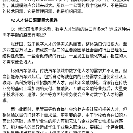
加，其规模效应会越来越大。所以一个公司的数字化转型，不是简单
的技术问题，它是管理问题，也是组织问题。
#2
人才缺口潜藏巨大机遇
Q：就全国市场需求看，数字人才当前的缺口有多大？造成这种供
需不平衡的原因有哪些？
张建国：就于数字人才的供需关系而言，整体缺口仍旧很大，至
少四五百万以上。造成这一缺口的主要原因是社会面的行业已经发生
结构性改变。一些看似传统的行业，一旦发生智能化转型，相应的人
才需求便会增大。
比如汽车领域，传统汽车领域中数字化人才的需求并不明显，但
当新能源汽车兴起后，包括自动驾驶在内的业务需求会迫使企业从互
联网、高科技等行业招揽相关人才。再比如金融领域，当银行在传统
业务的基础上增加网络支付、投融资、互联网金融等业务后，大量关
于技术开发、运维、安全等方面的业务便会产生对数字化人才的需
求。
而与此同时，尽管高等教育每年会培养许多计算机相关人才，但
整体输送量仍旧赶不上需求量。更重要的是，由于学校教育在知识方
面比较基础，应届毕业生的能力可能无法与企业的真实需求快速匹
配，能力结构的差异造成学生毕业后入职企业，要经过一个磨合期。