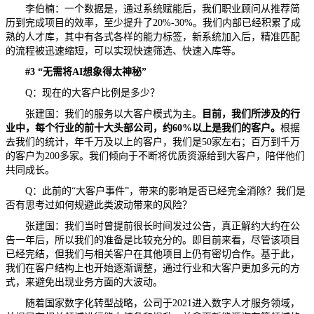
李伯楠：一个数据是，通过系统赋能后，我们职业顾问从推荐简
历到完成项目的效率，至少提升了20%-30%。我们内部已经积累了成
熟的人才库，其中有各式各样的能力标签，新系统加入后，精准匹配
的流程被迅速缩短，可以实现快速筛选、快速入库等。
#
3
“无需将AI想象得太神秘”
Q：现在的大客户比例是多少？
张建国：我们的服务以大客户模式为主。
目前，我们所涉及的行
业中，每个行业的
前十大
头部公司，约
60%以上
是我们的客户。
根据
去我们的统计，年千万及以上的客户，我们是50家左右；百万到千万
的客户为200多家。我们倾向于不断将优质资源给到大客户，陪伴他们
共同成长。
Q：此前的“大客户事件”，带来的影响是否已经完全消除？我们是
否有思考过如何规避此类波动带来的风险？
张建国：我们当时曾提前很长时间发过公告，真正解约大约在公
告一年后，所以我们的准备是比较充分的。即目前来看，尽管该项目
已经完结，但我们与相关客户在其他项目上仍有密切合作。基于此，
我们在客户结构上也开始逐渐调整，通过行业和大客户更加多元的方
式，来避免出现业务方面的大波动。
随着国家数字化转型战略，公司于2021进入数字人才服务领域，