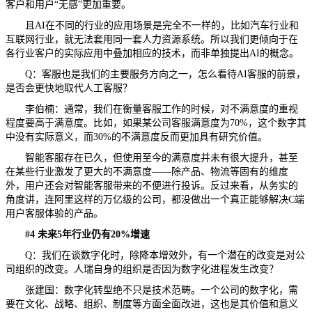
客户和用户“无感”更加重要。
且AI在不同的行业的应用场景是完全不一样的，比如汽车行业和
互联网行业，就无法套用同一套人力资源系统。所以我们更倾向于在
各行业客户的实际应用中叠加相应的技术，而非单独提出AI的概念。
Q：客服也是我们的主要服务方向之一，怎么看待AI客服的前景，
是否会更快地取代人工客服？
李伯楠：通常，我们在衡量客服工作的时候，对不满意度的重视
程度要高于满意度。比如，如果某公司客服满意度为70%，这个数字其
中没有实际意义，而30%的不满意度反而更加具有研究价值。
智能客服存在已久，但使用至今的满意度并未有很大提升，甚至
在某些行业激发了更大的不满意度——除产品、物流等固有的维度
外，用户还会对智能客服带来的不便进行投诉。反过来看，从务实的
角度讲，连阿里这样的万亿级的公司，都没做出一个真正能够解决C端
用户客服体验的产品。
#
4
未来5年行业仍有2
0%
增速
Q：我们在谈数字化时，除降本增效外，有一个潜在的改变是对公
司组织的改变。人瑞自身的组织是否因为数字化进程发生改变？
张建国：数字化转型绝不只是技术范畴。一个公司的数字化，需
要在文化、战略、组织、制度等方面全面改进，这也是其价值和意义