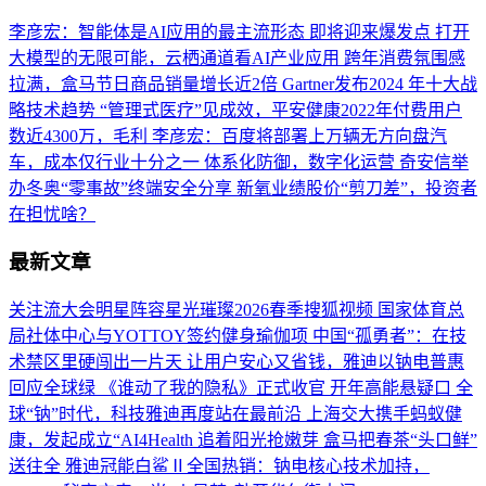
李彦宏：智能体是AI应用的最主流形态 即将迎来爆发点
打开
大模型的无限可能，云栖通道看AI产业应用
跨年消费氛围感
拉满，盒马节日商品销量增长近2倍
Gartner发布2024 年十大战
略技术趋势
“管理式医疗”见成效，平安健康2022年付费用户
数近4300万，毛利
李彦宏：百度将部署上万辆无方向盘汽
车，成本仅行业十分之一
体系化防御，数字化运营 奇安信举
办冬奥“零事故”终端安全分享
新氧业绩股价“剪刀差”，投资者
在担忧啥？
最新文章
关注流大会明星阵容星光璀璨2026春季搜狐视频
国家体育总
局社体中心与YOTTOY签约健身瑜伽项
中国“孤勇者”：在技
术禁区里硬闯出一片天
让用户安心又省钱，雅迪以钠电普惠
回应全球绿
《谁动了我的隐私》正式收官 开年高能悬疑口
全
球“钠”时代，科技雅迪再度站在最前沿
上海交大携手蚂蚁健
康，发起成立“AI4Health
追着阳光抢嫩芽 盒马把春茶“头口鲜”
送往全
雅迪冠能白鲨Ⅱ全国热销：钠电核心技术加持，