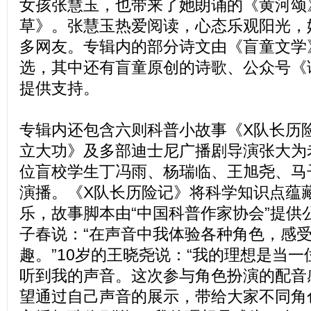
女孩张慧玉，也带来了她朗诵的《黄河颂
草》。张慧玉热爱阅读，心态乐观阳光，
多网友。专辑内的部分诗文由《盲童文学
选，其中还有盲童原创的诗歌、公众号《
提供支持。
专辑内还包含六则科普小故事《X队长历
立大功》及多部迪士尼广播剧导演张大为
位盲校学生丁冯雨、杨瑞临、王旭尧、马
演播。《X队长历险记》将科学知识点蕴
乐，故事脚本由“中国科普作家协会”提供
子春说：“在声音中我体验各种角色，感
趣。”10岁的王晓尧说：“我的理想是当
听到我的声音。这次参与角色扮演的配音
望通过自己声音的展示，带给大家不同角