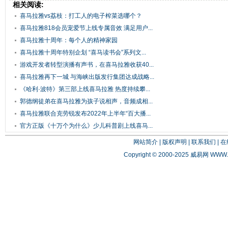
相关阅读:
喜马拉雅vs荔枝：打工人的电子榨菜选哪个？
喜马拉雅818会员宠爱节上线专属音效 满足用户...
喜马拉雅十周年：每个人的精神家园
喜马拉雅十周年特别企划 “喜马读书会”系列文...
游戏开发者转型演播有声书，在喜马拉雅收获40...
喜马拉雅再下一城 与海峡出版发行集团达成战略...
《哈利·波特》第三部上线喜马拉雅 热度持续攀...
郭德纲徒弟在喜马拉雅为孩子说相声，音频成相...
喜马拉雅联合克劳锐发布2022年上半年“百大播...
官方正版《十万个为什么》少儿科普剧上线喜马...
网站简介
|
版权声明
|
联系我们
|
在
Copyright © 2000-2025 威易网
WWW.