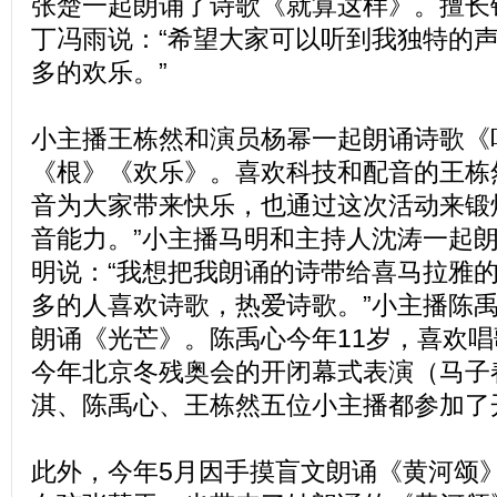
张楚一起朗诵了诗歌《就算这样》。擅长
丁冯雨说：“希望大家可以听到我独特的
多的欢乐。”
小主播王栋然和演员杨幂一起朗诵诗歌《
《根》《欢乐》。喜欢科技和配音的王栋
音为大家带来快乐，也通过这次活动来锻
音能力。”小主播马明和主持人沈涛一起
明说：“我想把我朗诵的诗带给喜马拉雅
多的人喜欢诗歌，热爱诗歌。”小主播陈
朗诵《光芒》。陈禹心今年11岁，喜欢
今年北京冬残奥会的开闭幕式表演（马子
淇、陈禹心、王栋然五位小主播都参加了
此外，今年5月因手摸盲文朗诵《黄河颂