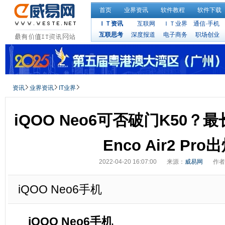
首页
业界资讯
软件教程
软件下载
ＩＴ资讯
互联网
ＩＴ业界
通信·手机
互联思考
深度报道
电子商务
职场创业
资讯
业界资讯
IT业界
iQOO Neo6可否破门K50？
Enco Air2 Pro
2022-04-20 16:07:00
来源：
威易网
作者
iQOO Neo6手机
iQOO Neo6手机