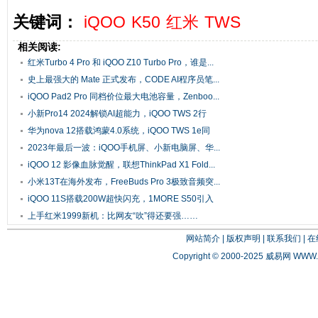
关键词：
iQOO
K50
红米
TWS
相关阅读:
红米Turbo 4 Pro 和 iQOO Z10 Turbo Pro，谁是...
史上最强大的 Mate 正式发布，CODE AI程序员笔...
iQOO Pad2 Pro 同档价位最大电池容量，Zenboo...
小新Pro14 2024解锁AI超能力，iQOO TWS 2行
业...
华为nova 12搭载鸿蒙4.0系统，iQOO TWS 1e同
价...
2023年最后一波：iQOO手机屏、小新电脑屏、华...
iQOO 12 影像血脉觉醒，联想ThinkPad X1 Fold...
小米13T在海外发布，FreeBuds Pro 3极致音频突...
iQOO 11S搭载200W超快闪充，1MORE S50引入
AI智...
上手红米1999新机：比网友“吹”得还要强……
网站简介
|
版权声明
|
联系我们
|
在
Copyright © 2000-2025 威易网
WWW.