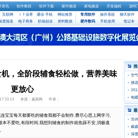
界资讯
软件教程
软件下载
硬件频道
家电频道
开发编程
源码
互联网
ＩＴ业界
通信·手机
网站推荐
常用软件
操作系统
聊天软件
深度报道
电子商务
职场创业
资料数据
硬件数码
手机使用
笔记本
推
辅食机，全阶段辅食轻松做，营养美味
空
挑
更放心
20
电
17:33:13
来源：威易网
作者：
好
最
就连宝宝每天都要吃的辅食我都不会制作,费尽心思上网学习,
浩诗
本不爱吃,有段时间,我想到辅食的制作就焦躁不安,消极逃
戴
。
深