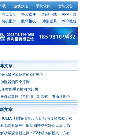
下载
游戏频道
手机软件
智能设备
病毒安全
办公软件
精品下载
APP下载
装机配件
数码相机
冲浪宝典
APP教程
荐文章
气净化器摆放位置的8个技巧
选加湿器的四个原则
13年智能手表横向大比拼
暖器选购攻略（电热膜、对流式、电油汀哪个
？）
新文章
HULLSI料理辅食机，全阶段辅食轻松做，营
森向北京多家三甲医院捐赠空气净化风扇，为
度解析戴森创新之路：不计成本的投入，方有