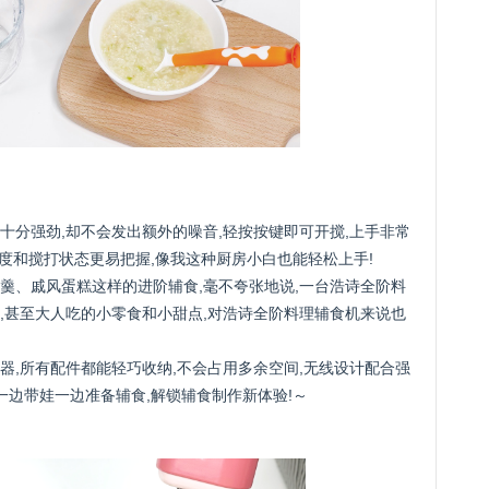
十分强劲,却不会发出额外的噪音,轻按按键即可开搅,上手非常
程度和搅打状态更易把握,像我这种厨房小白也能轻松上手!
羹、戚风蛋糕这样的进阶辅食,毫不夸张地说,一台浩诗全阶料
,甚至大人吃的小零食和小甜点,对浩诗全阶料理辅食机来说也
器,所有配件都能轻巧收纳,不会占用多余空间,无线设计配合强
一边带娃一边准备辅食,解锁辅食制作新体验!～