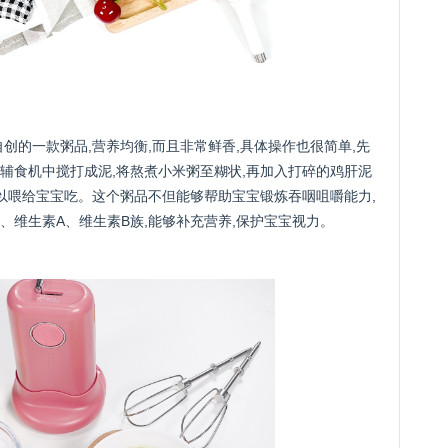
创的一款粥品,营养均衡,而且非常鲜香,具体操作也很简单,先
辅食机中搅打成泥,将熬煮小米粥至糊状,再加入打碎的鸡肝泥
可以喂给宝宝吃。这个粥品不但能够帮助宝宝锻炼吞咽咀嚼能力,
、维生素A、维生素B族,能够补充营养,保护宝宝视力。