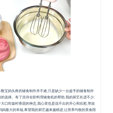
大多数宝妈头疼的辅食制作并不难,只是缺少一台趁手的辅食制作
错的选择。有了浩诗全阶料理辅食机的帮助,我的厨艺长进不少,
子大口吃饭时香甜的神态,我心里也是说不出的开心和欣慰,带娃
妈妈最大的幸福,希望我的厨艺越来越精进,让营养均衡的美食陪