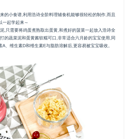
来的小食谱,利用浩诗全阶料理辅食机能够很轻松的制作,而且
以一起学起来～
泥,只需要将鸡蛋煮熟取出蛋黄,和煮好的菠菜一起放入浩诗全
打的蔬菜泥和蛋黄酱软糯可口,非常适合六月龄的宝宝使用,同
素A、维生素D和维生素E与脂肪溶解后,更容易被宝宝吸收。