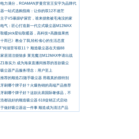
电力满分，ROAMAN罗曼官宣王安宇为品牌代
器一站式选购指南：让你的双12不迷茫
精主子VS暴躁铲屎官，谁来拯救被毛淹没的家
电气：匠心打造新一代立式吸尘器M12MAX
取暖pick星钻取暖器，高科技+高颜值果然
三十而已》教会了我,轻松省心的生活态度
草”何须苦等双11？ 顺造吸尘器在天猫88
家居清洁烦恼多 莱克魔洁M12MAX申请出战
Z1靠实力 成为海泉直播间推荐的首款吸尘
狗吸尘器产品服务理念：用户至上
推荐的顺造Z1随手吸尘器 用着真的很特别
动牙刷哪个牌子好？火爆热销的高端产品推荐
动牙刷哪个牌子好？这款比肩国际奢侈品，不
浩都说好的顺造吸尘器 618促销正式启动
注于做好吸尘器这一件事 顺造成为清洁产品