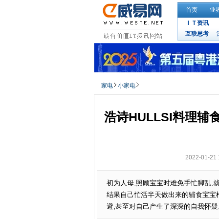
首页
业
ＩＴ资讯
互联思考
家电
小家电
浩诗HULLSI料理
2022-01-21 
初为人母,照顾宝宝时难免手忙脚乱,
结果自己忙活半天做出来的辅食宝宝根
避,甚至对自己产生了深深的自我怀疑