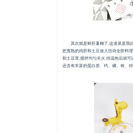
其次就是鲜肝薯糊了,这道菜是我自
把煮熟的鸡肝和土豆放入浩诗全阶料理
和土豆茸,搅拌均匀关火,待温热后就
还含有丰富的蛋白质、钙、磷、铁、锌