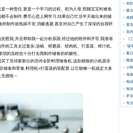
齿刻
仅是一种责任,更是一个学习的过程。初为人母,照顾宝宝时难免
吸尘
我都不会制作,费尽心思上网学习,结果自己忙活半天做出来的辅
戏
食的制作就焦躁不安,消极逃避,甚至对自己产生了深深的自我怀
莱克
室内
安慰我,并且帮助我一起分析原因,经过他的陪伴和开导,我渐渐
《
制作的工具太过复杂,汤锅、研磨器、绞肉机、打蛋器、榨汁机,
“拔
,繁琐的流程也十分打击我制作辅食的积极性。
夏日
顺造
我买了浩诗家新出的浩诗全阶料理辅食机,这款精致的小机器非
小
阶辅食和零食,料理机+打蛋器的双配置,让它能够一机搞定大多
海泉
足无措啦～
电
电
罗永
专