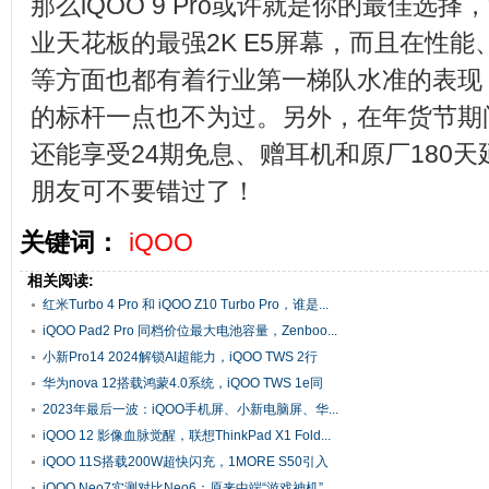
那么iQOO 9 Pro或许就是你的最佳选
业天花板的最强2K E5屏幕，而且在性
等方面也都有着行业第一梯队水准的表现
的标杆一点也不为过。另外，在年货节期间入手
还能享受24期免息、赠耳机和原厂180
朋友可不要错过了！
关键词：
iQOO
相关阅读:
红米Turbo 4 Pro 和 iQOO Z10 Turbo Pro，谁是...
iQOO Pad2 Pro 同档价位最大电池容量，Zenboo...
小新Pro14 2024解锁AI超能力，iQOO TWS 2行
业...
华为nova 12搭载鸿蒙4.0系统，iQOO TWS 1e同
价...
2023年最后一波：iQOO手机屏、小新电脑屏、华...
iQOO 12 影像血脉觉醒，联想ThinkPad X1 Fold...
iQOO 11S搭载200W超快闪充，1MORE S50引入
AI智...
iQOO Neo7实测对比Neo6：原来中端“游戏神机”...