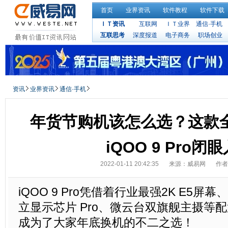
首页
业界资讯
软件教程
软件下载
ＩＴ资讯
互联网
ＩＴ业界
通信·手机
互联思考
深度报道
电子商务
职场创业
资讯
业界资讯
通信·手机
年货节购机该怎么选？这款
iQOO 9 Pro闭
2022-01-11 20:42:35
来源：威易网
作者
iQOO 9 Pro凭借着行业最强2K E5屏幕、
立显示芯片 Pro、微云台双旗舰主摄等
成为了大家年底换机的不二之选！