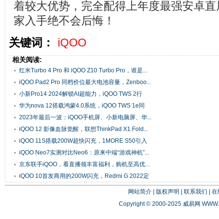
着较大优势，完全配得上年度最强安卓直
家入手绝不会后悔！
关键词：
iQOO
相关阅读:
红米Turbo 4 Pro 和 iQOO Z10 Turbo Pro，谁是...
iQOO Pad2 Pro 同档价位最大电池容量，Zenboo...
小新Pro14 2024解锁AI超能力，iQOO TWS 2行
业...
华为nova 12搭载鸿蒙4.0系统，iQOO TWS 1e同
价...
2023年最后一波：iQOO手机屏、小新电脑屏、华...
iQOO 12 影像血脉觉醒，联想ThinkPad X1 Fold...
iQOO 11S搭载200W超快闪充，1MORE S50引入
AI智...
iQOO Neo7实测对比Neo6：原来中端“游戏神机”...
京东联手iQOO，看直播领丰富福利，购机至高优...
iQOO 10首发商用的200W闪充，Redmi G 2022定
位...
网站简介
|
版权声明
|
联系我们
|
在
Copyright © 2000-2025 威易网
WWW.