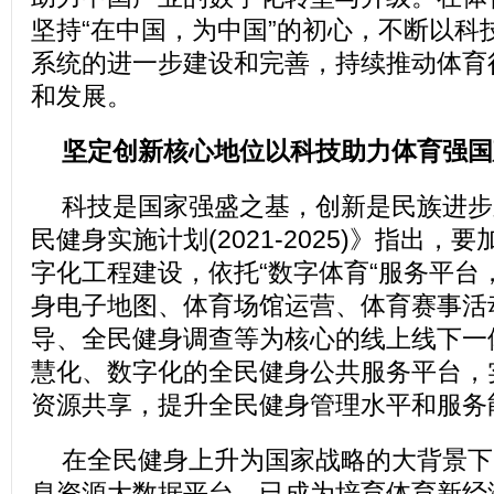
坚持“在中国，为中国”的初心，不断以科
系统的进一步建设和完善，持续推动体育
和发展。
坚定创新核心地位以科技助力体育强国
科技是国家强盛之基，创新是民族进步
民健身实施计划(2021-2025)》指出
字化工程建设，依托“数字体育“服务平台
身电子地图、体育场馆运营、体育赛事活
导、全民健身调查等为核心的线上线下一
慧化、数字化的全民健身公共服务平台，
资源共享，提升全民健身管理水平和服务
在全民健身上升为国家战略的大背景下
息资源大数据平台，已成为培育体育新经