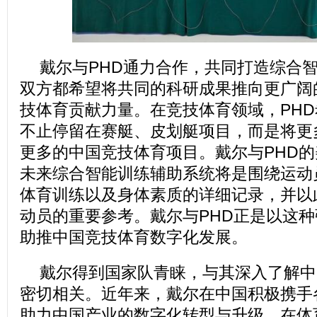
戴尔与PHD通力合作，共同打造综合
双方都希望将共同的科研成果推向更广阔
技体育贡献力量。在竞技体育领域，PH
不止停留在赛艇、皮划艇项目，而是将更
更多的中国竞技体育项目。戴尔与PHD
未来综合智能训练辅助系统将是围绕运动
体育训练以及身体素质的详细记录，并以
动员的重要参考。戴尔与PHD正是以这
助推中国竞技体育数字化发展。
戴尔得到国家队青睐，与其深入了解中
密切相关。近年来，戴尔在中国积极携手
助力中国产业的数字化转型与升级。在体