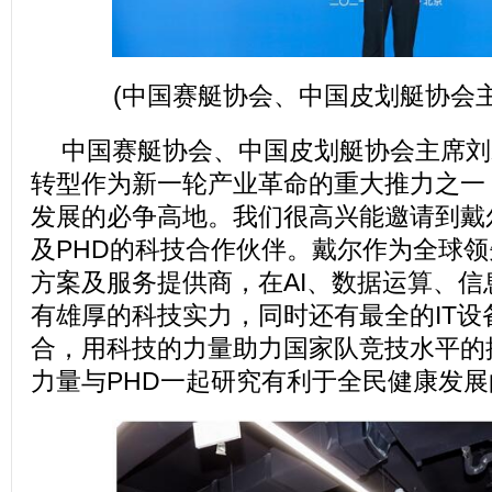
(中国赛艇协会、中国皮划艇协会
中国赛艇协会、中国皮划艇协会主席刘
转型作为新一轮产业革命的重大推力之一
发展的必争高地。我们很高兴能邀请到戴
及PHD的科技合作伙伴。戴尔作为全球领
方案及服务提供商，在AI、数据运算、
有雄厚的科技实力，同时还有最全的IT设
合，用科技的力量助力国家队竞技水平的
力量与PHD一起研究有利于全民健康发展