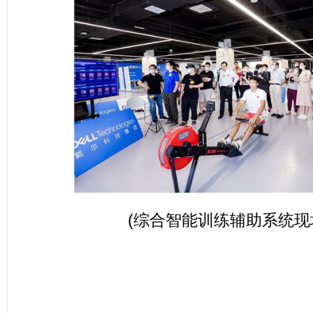
(综合智能训练辅助系统现