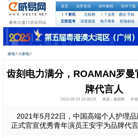
首页
业界资讯
软件教程
软件下载
ＩＴ资讯
互联网
ＩＴ业界
通信·手机
互联思考
深度报道
电子商务
职场创业
家电
小家电
齿刻电力满分，ROAMAN罗
牌代言人
2021-05-31 16:38:25
来源：威易网
作者
2021年5月22日，中国高端个人护理品
正式官宣优秀青年演员王安宇为品牌代