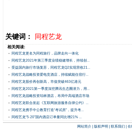
关键词：
同程艺龙
相关阅读:
同程艺龙更名为同程旅行，品牌走向一体化
同程艺龙2021年第三季度业绩稳健增长，持续创...
受益国内旅行市场复苏，同程艺龙Q2实现营收21...
同程艺龙战略投资爱电竞酒店，持续赋能住宿行...
同程艺龙股价再创新高，市值突破463亿港元
同程艺龙2021第一季度深挖腾讯生态圈潜力，用...
同程艺龙战略投资珀林酒店，布局中高端酒店市场
同程艺龙联合发起《互联网旅游服务自律公约》...
同程艺龙携手中公教育打造“考试房”，提升考...
同程艺龙“5·20”国内酒店订单量同比增21% ...
网站简介
|
版权声明
|
联系我们
|
在