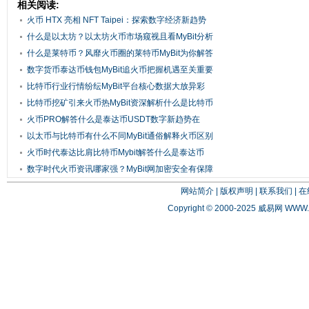
相关阅读:
火币 HTX 亮相 NFT Taipei：探索数字经济新趋势
什么是以太坊？以太坊火币市场窥视且看MyBit分析
什么是莱特币？风靡火币圈的莱特币MyBit为你解答
数字货币泰达币钱包MyBit追火币把握机遇至关重要
比特币行业行情纷纭MyBit平台核心数据大放异彩
比特币挖矿引来火币热MyBit资深解析什么是比特币
火币PRO解答什么是泰达币USDT数字新趋势在
Mybit
以太币与比特币有什么不同MyBit通俗解释火币区别
火币时代泰达比肩比特币Mybit解答什么是泰达币
数字时代火币资讯哪家强？MyBit网加密安全有保障
网站简介
|
版权声明
|
联系我们
|
在
Copyright © 2000-2025 威易网
WWW.