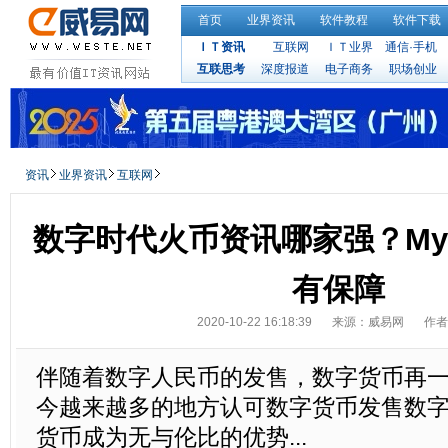
首页
业界资讯
软件教程
软件下载
ＩＴ资讯
互联网
ＩＴ业界
通信·手机
互联思考
深度报道
电子商务
职场创业
资讯
业界资讯
互联网
数字时代火币资讯哪家强？My
有保障
2020-10-22 16:18:39
来源：威易网
作者
伴随着数字人民币的发售，数字货币再
今越来越多的地方认可数字货币发售数
货币成为无与伦比的优势...