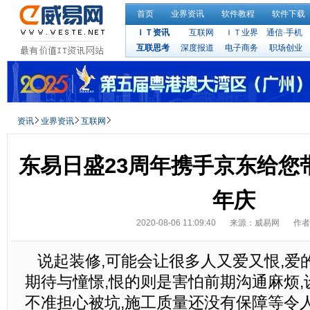
首页
业界资讯
软件教程
软件下载
ＩＴ资讯
互联网
ＩＴ业界
通信·手机
互联思考
深度报道
电子商务
职场创业
资讯
业界资讯
互联网
东易日盛23周年携手京东给您
年庆
2020-08-06 11:09:40
来源：威易网
作者
说起装修,可能会让很多人又爱又恨,爱
期待与憧憬,恨的则是害怕前期沟通麻烦
不准担心被坑,施工质量还没有保障等令