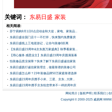
关键词：
东易日盛
家装
相关阅读:
苏宁易购9月1日0点启动金秋大促，家电、家装品...
东易日盛全国门店十一不打烊，快来预约免费量房
吧
东易日盛线上工地巡游记，让你与装修0距离
【东易日盛23周年&京东惠万家盛典】秋季看家装...
【用心服务 感恩业主】东易日盛23周年庆圆满落幕
怕装修品质没保障？快来了解下东易日盛诚信家装
吧
东易日盛践行诚信家装理念，做最靠谱的装修公司
东易日盛怎么样？23年装修品牌50万家庭靠谱选择
东易日盛23周年庆携手小米、三星、京东...大牌...
东易日盛23周年携手京东给您带来不一样的周年庆
网站简介
|
版权声明
|
联系我们
|
在
Copyright © 2000-2025 威易网
WWW.