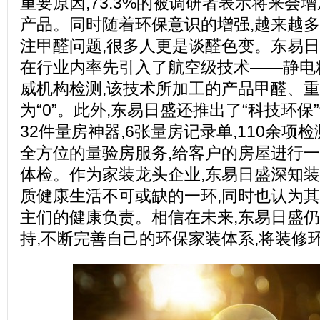
重要原因,73.3%的被调研者表示将来会
产品。同时随着环保意识的增强,越来越
注甲醛问题,很多人更是谈醛色变。东易日
在行业内率先引入了航空级技术——静电
威机构检测,该技术所加工的产品甲醛、
为“0”。此外,东易日盛还推出了“科技环保
32件量房神器,6张量房记录单,110余项
全方位的量验房服务,给客户的房屋进行
体检。作为家装龙头企业,东易日盛深知
质健康生活不可或缺的一环,同时也认为其
主们的健康负责。相信在未来,东易日盛
持,不断完善自己的环保家装体系,将装修