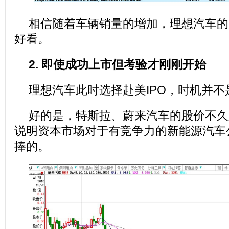
相信随着车辆销量的增加，理想汽车的
好看。
2. 即使成功上市但考验才刚刚开始
理想汽车此时选择赴美IPO，时机并不
好的是，特斯拉、蔚来汽车的股价不久
说明资本市场对于有竞争力的新能源汽车
捧的。