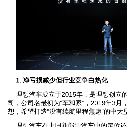
1. 净亏损减少但行业竞争白热化
理想汽车成立于2015年，是理想创立
司，公司名最初为“车和家”，2019年3
想，希望打造“没有续航里程焦虑”的中大型
理想汽车在中国新能源汽车中的定位还