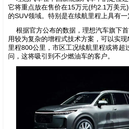
它将重点放在售价在15万元(约2.1万美元)-
的SUV领域。特别是在续航里程上具有
根据官方公布的数据，理想汽车旗下首
用较为复杂的增程式技术方案，可以实现N
里程800公里，市区工况续航里程或将超过
问，这将吸引到不少燃油车的客户。