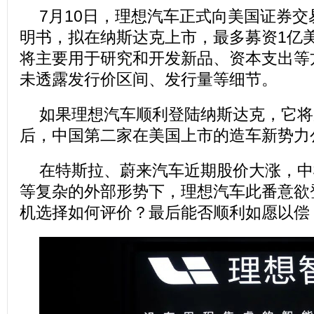
7月10日，理想汽车正式向美国证券
明书，拟在纳斯达克上市，最多募资1亿
将主要用于研究和开发新品、资本支出等
未透露发行价区间、发行量等细节。
如果理想汽车顺利登陆纳斯达克，它将
后，中国第二家在美国上市的造车新势力
在特斯拉、蔚来汽车近期股价大涨，中
等复杂的外部形势下，理想汽车此番意欲
机选择如何评价？最后能否顺利如愿以偿