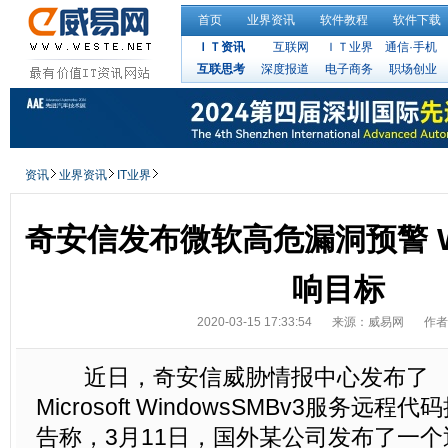
首页
业界资讯
软件教程
软件下载
ＩＴ资讯
互联网
ＩＴ业界
通信·手机
互联思考
深度报道
电子商务
职场创业
资讯
业界资讯
IT业界
奇安信发布微软高危漏洞预警 W
响目标
2020-03-15 17:33:54
来源：威易网
作者
近日，奇安信威胁情报中心发布了
Microsoft WindowsSMBv3服务远
告称，3月11日，国外某公司发布了一