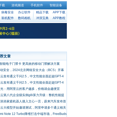
下载
游戏频道
手机软件
智能设备
病毒安全
办公软件
精品下载
APP下载
装机配件
数码相机
冲浪宝典
APP教程
荐文章
D智能电子门禁卡 更高效的移动门禁解决方案
驱动安全，2024北京网络安全大会（BCS）开幕
云发布通义千问2.5，中文性能全面赶超GPT-4
rbo，中文能力
云发布通义千问2.5，中文性能全面赶超GPT-4
bo
伟光：用阿里云的客户越多，价格就会越便宜
云第八代企业级实例g8i算力升级：整机性能提
5% AI推理最
度添添家庭机器人接入文心一言，蔚来汽车发布首
智能手机
里云大模型开始邀请测试，阿里申请多个通义相关
标
dmi Note 12 Turbo降维打击中端市场，FreeBuds