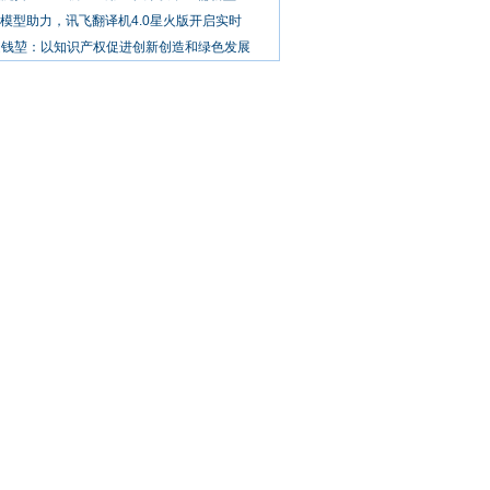
大模型助力，讯飞翻译机4.0星火版开启实时
通钱堃：以知识产权促进创新创造和绿色发展