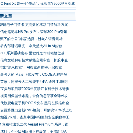
水滴”造型
PO Find X6是一个“作品”，拯救者Y9000P再次成
标杆
新文章
D智能电子门禁卡 更高效的移动门禁解决方案
信创笔记本N8 Pro发布，荣耀300 Pro引领
潮流下的办公“神器”选择，沸蛇AI语音鼠标
桥内部讲话曝光：今天盛大All in AI的独
300系列重磅发布 里程碑之作引领档位越
合信息文档解析技术赋能合规审查，护航中企
0推出“纳米搜索”：AI搜索新物种开启搜索
最强大的 Mate 正式发布，CODE AI程序员
首家，阿里云人工智能平台PAI通过ITU国际
宝参与项目获2023年度浙江省科学技术进步
视觉图像鉴伪难题，合合信息荣获全球AI攻
代旗舰电竞手机ROG 9发布 黑马玄派推出全
云百炼推出全新RAG框架，可解决90%以上幻
择如视VR后，雀巢中国拥抱更加安全的数字工
D 宣布推出第二代 Versal Premium 系列，面
沈抖：企业级AI应用正在爆发，亟需新型A