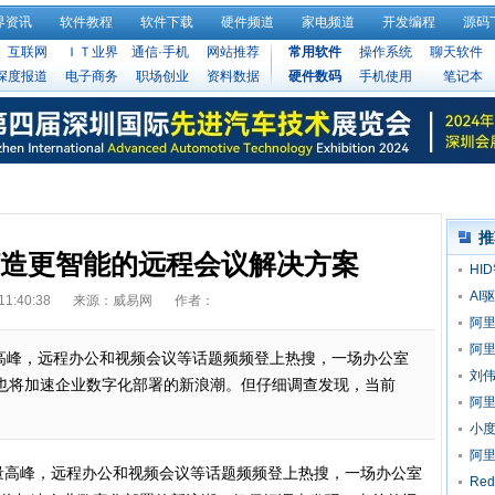
界资讯
软件教程
软件下载
硬件频道
家电频道
开发编程
源码
互联网
ＩＴ业界
通信·手机
网站推荐
常用软件
操作系统
聊天软件
深度报道
电子商务
职场创业
资料数据
硬件数码
手机使用
笔记本
推
尔打造更智能的远程会议解决方案
HI
AI
11:40:38
来源：威易网
作者：
阿里
Tu
阿里
峰，远程办公和视频会议等话题频频登上热搜，一场办公室
Tur
刘
也将加速企业数字化部署的新浪潮。但仔细调查发现，当前
阿里
升8
小
款
阿
峰，远程办公和视频会议等话题频频登上热搜，一场办公室
商
Re