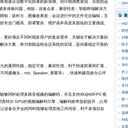
将加速企业数字化部署的新浪潮。但仔细调查发现，当前的远
5“
OP
在诸多体验问题，例如：设备众多，兼容性差；智能终端解决方
为
最
限制；延时大，图像效果差；会议进行中的文件无法编辑，互
的专业门槛高、部署繁杂、维护成本高是其面临的主要挑战。
HI
联想
更好满足不同时期多用户的复杂需求，关键在于解决方案的
AI
解决方案，将为智能远程会议系统的实现，提供最稳定可靠的
陈天
荣耀
合
36
的通用性能，稳定可靠，兼容性强，利于快速部署和扩展，
史上
摄像头，mic. Speaker, 屏幕等），快速构建高效办公环
国内
支付
突破
同时处理多路音视频的编解码，并且支持4K@60FPS 视
新一
调用英特尔 GPU的视频编解码引擎，编解码效率急剧提升，占用
阿里
，让设备在开会的同时能够处理其他工作内容，利于多项目处
选
AM
百度