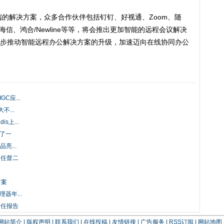
解决方案，众多合作伙伴包括钉钉、好视通、Zoom、随
hub、海信、鸿合/Newline等等，将会推出更加智能的远程会议解决
步推动智能远程办公解决方案的升级，加速迈向在线协同办公
C应...
...
s上...
抖了一
亮...
算任督二
方案
器年...
责任报告
网站简介
|
版权声明
|
联系我们
|
在线投稿
|
友情链接
|
广告服务
|
RSS订阅
|
网站地图