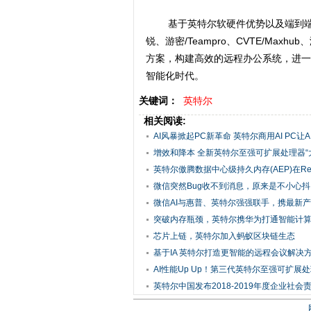
基于英特尔软硬件优势以及端到端的
锐、游密/Teampro、CVTE/Max
方案，构建高效的远程办公系统，进一
智能化时代。
关键词：
英特尔
相关阅读:
AI风暴掀起PC新革命 英特尔商用AI PC让AIG
增效和降本 全新英特尔至强可扩展处理器“大不
英特尔傲腾数据中心级持久内存(AEP)在Redi
微信突然Bug收不到消息，原来是不小心
下！
微信AI与惠普、英特尔强强联手，携最新产品
突破内存瓶颈，英特尔携华为打通智能计
脉
芯片上链，英特尔加入蚂蚁区块链生态
基于IA 英特尔打造更智能的远程会议解决
AI性能Up Up！第三代英特尔至强可扩展处理
英特尔中国发布2018-2019年度企业社会