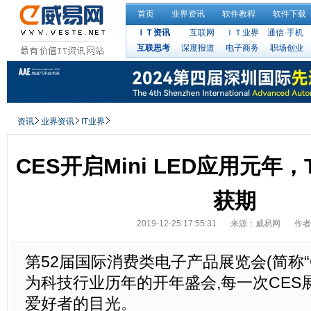
首页
业界资讯
软件教程
软件下载
ＩＴ资讯
互联网
ＩＴ业界
通信·手机
互联思考
深度报道
电子商务
职场创业
资讯
业界资讯
IT业界
CES开启Mini LED应用元年
获期
2019-12-25 17:55:31
来源：威易网
作者
第52届国际消费类电子产品展览会(简称“C
为科技行业历年的开年盛会,每一次CES
爱好者的目光。