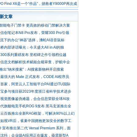
水滴”造型
PO Find X6是一个“作品”，拯救者Y9000P再次成
标杆
新文章
D智能电子门禁卡 更高效的移动门禁解决方案
信创笔记本N8 Pro发布，荣耀300 Pro引领
潮流下的办公“神器”选择，沸蛇AI语音鼠标
桥内部讲话曝光：今天盛大All in AI的独
300系列重磅发布 里程碑之作引领档位越
合信息文档解析技术赋能合规审查，护航中企
0推出“纳米搜索”：AI搜索新物种开启搜索
最强大的 Mate 正式发布，CODE AI程序员
首家，阿里云人工智能平台PAI通过ITU国际
宝参与项目获2023年度浙江省科学技术进步
视觉图像鉴伪难题，合合信息荣获全球AI攻
代旗舰电竞手机ROG 9发布 黑马玄派推出全
云百炼推出全新RAG框架，可解决90%以上幻
择如视VR后，雀巢中国拥抱更加安全的数字工
D 宣布推出第二代 Versal Premium 系列，面
沈抖：企业级AI应用正在爆发，亟需新型A