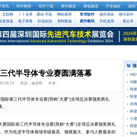
界资讯
软件教程
软件下载
硬件频道
家电频道
开发编程
源码
互联网
ＩＴ业界
通信·手机
网站推荐
常用软件
操作系统
聊天软件
深度报道
电子商务
职场创业
资料数据
硬件数码
手机使用
笔记本
推
际第三代半导体专业赛圆满落幕
HI
AI
16:06:29
来源：威易网
作者：
阿里
Tu
阿里
大赛国际第三代半导体专业赛(简称“大赛”)全球总决赛颁奖典礼
Tur
刘
束。
阿里
升8
小
业大赛国际第三代半导体专业赛(简称“大赛”)全球总决赛颁奖典礼
款
阿
。作为先进半导体领域等级最高、规模最大、参与人数最多的
商
Re