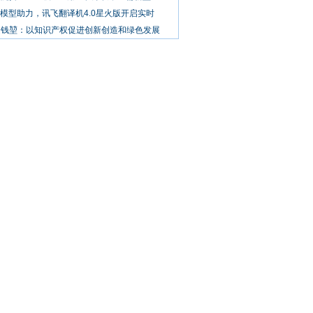
大模型助力，讯飞翻译机4.0星火版开启实时
通钱堃：以知识产权促进创新创造和绿色发展