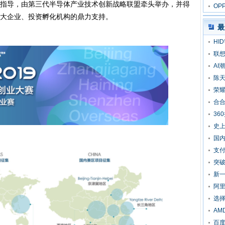
指导，由第三代半导体产业技术创新战略联盟牵头举办，并得
5“
OP
大企业、投资孵化机构的鼎力支持。
为
最
HI
联想
AI
陈天
荣耀
合
36
史上
国内
支付
突破
新一
阿里
选
AM
百度