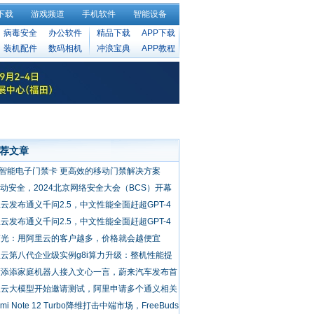
下载
游戏频道
手机软件
智能设备
病毒安全
办公软件
精品下载
APP下载
装机配件
数码相机
冲浪宝典
APP教程
荐文章
D智能电子门禁卡 更高效的移动门禁解决方案
驱动安全，2024北京网络安全大会（BCS）开幕
云发布通义千问2.5，中文性能全面赶超GPT-4
rbo，中文能力
云发布通义千问2.5，中文性能全面赶超GPT-4
bo
伟光：用阿里云的客户越多，价格就会越便宜
云第八代企业级实例g8i算力升级：整机性能提
5% AI推理最
度添添家庭机器人接入文心一言，蔚来汽车发布首
智能手机
里云大模型开始邀请测试，阿里申请多个通义相关
标
dmi Note 12 Turbo降维打击中端市场，FreeBuds