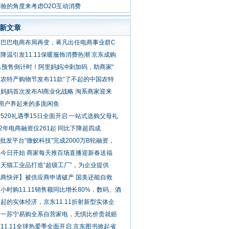
验的角度来考虑O2O互动消费
新文章
里巴巴电商布局再变，蒋凡出任电商事业群C
降温引发11.11保暖服饰消费热潮 京东成购
1预售倒计时！阿里妈妈冲刺加码，助商家“
农特产购物节发布11款“了不起的中国农特
妈妈首次发布AI商业化战略 淘系商家迎来
亿用户养起来的多面闲鱼
520礼遇季15日全面开启 一站式选购父母礼
22年电商融资仅261起 同比下降超四成
B批发平台“微蚁科技”完成2000万B轮融资，
福今日开始 商家每天推百场直播迎新春送福
天猫工业品打造“超级工厂”，为企业提供
电商快评】被供应商申请破产 国美还能自救
小时购11.11销售额同比增长80%，数码、酒
起的实体经济，京东11.11折射新型实体企
十一苏宁易购全系自营家电，无惧比价贵就赔
11.11全球热爱季全面开启 京东图书掀起省