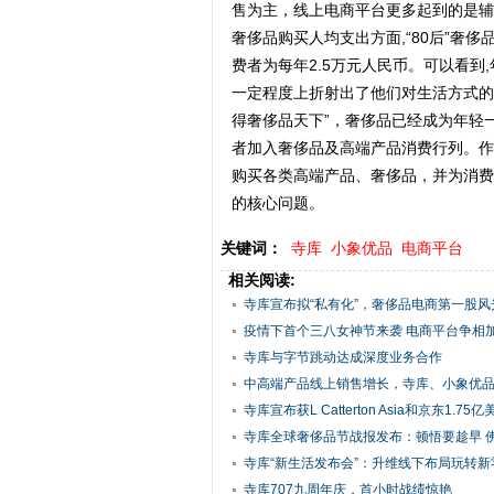
售为主，线上电商平台更多起到的是辅
奢侈品购买人均支出方面,“80后”奢侈
费者为每年2.5万元人民币。可以看
一定程度上折射出了他们对生活方式的
得奢侈品天下”，奢侈品已经成为年轻
者加入奢侈品及高端产品消费行列。作
购买各类高端产品、奢侈品，并为消费
的核心问题。
关键词：
寺库
小象优品
电商平台
相关阅读:
寺库宣布拟“私有化”，奢侈品电商第一股风
疫情下首个三八女神节来袭 电商平台争相加码
寺库与字节跳动达成深度业务合作
中高端产品线上销售增长，寺库、小象优品等
寺库宣布获L Catterton Asia和京东1.75
寺库全球奢侈品节战报发布：顿悟要趁早 佛系
寺库“新生活发布会”：升维线下布局玩转新
寺库707九周年庆，首小时战绩惊艳