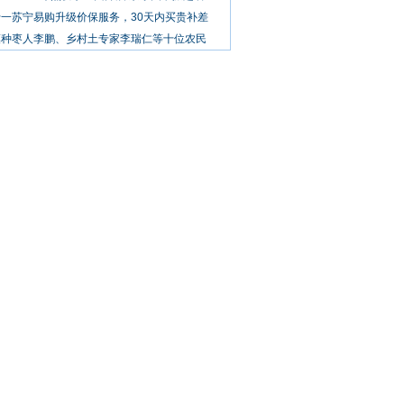
十一苏宁易购升级价保服务，30天内买贵补差
漠种枣人李鹏、乡村土专家李瑞仁等十位农民