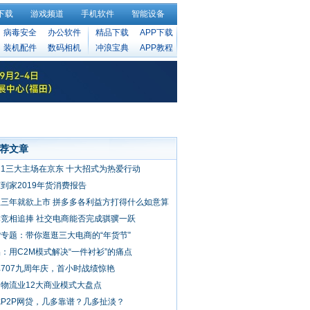
下载
游戏频道
手机软件
智能设备
病毒安全
办公软件
精品下载
APP下载
装机配件
数码相机
冲浪宝典
APP教程
荐文章
.11三大主场在京东 十大招式为热爱行动
到家2019年货消费报告
立三年就欲上市 拼多多各利益方打得什么如意算
？
本竞相追捧 社交电商能否完成骐骥一跃
专题：带你逛逛三大电商的“年货节”
：用C2M模式解决“一件衬衫”的痛点
707九周年庆，首小时战绩惊艳
物流业12大商业模式大盘点
P2P网贷，几多靠谱？几多扯淡？