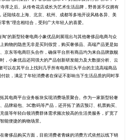
随寺库之后。从传奇花店成长为艺术生活品牌，野兽派不仅拥有
P”，还陆续在上海、北京、杭州、成都等多地开设风格各异、美
新零售”理念相结合，受到广大年轻人的喜爱。
海淘”的新型轻奢电商小象优品则展现出与其他奢侈品电商与众
上购物的隐患无非是买到假货，购买奢侈品、高端产品更是如
、京东等电商巨头合作，确保平台所有商品均为来自品牌旗舰
时，小象优品还同强大的产品创新研发能力及大数据分析、云
费者可以在其平台上找到几乎所有电商巨头平台的主流高端商品
期付款，满足了年轻消费者在保证不影响当下生活品质的同时享
拓其电商平台业务板块实现消费场景聚合。作为一家新型轻奢
、品牌箱包、3C数码等产品，还开拓了酒店预订、机票购买、
充值等年轻白领消费群体需求频次较高的生活类服务，扩宽了
智能便捷的购物场景。
在奢侈品购买方面，目前消费者青睐的消费方式依然以线下销