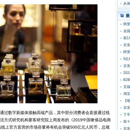
从体
最
阿
全国
双1
京东
阿里
5
京东
20
B2
五
淘宝
【
京东
通过数字新媒体接触高端产品，其中部分消费者会直接通过线
了不
活方式研究机构要客研究院上周发布的《2019中国奢侈品电商
双
品线上官方直营的市场容量将有机会突破500亿元人民币，总规
京东