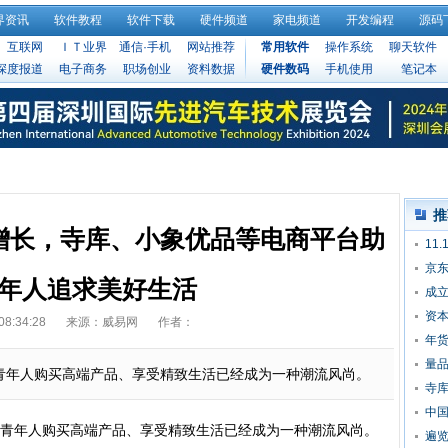
界资讯
软件教程
软件下载
硬件频道
家电频道
开发编程
源码
互联网
ＩＴ业界
通信·手机
网站推荐
常用软件
操作系统
聊天软件
深度报道
电子商务
职场创业
资料数据
硬件数码
手机使用
笔记本
推
增长，寺库、小象优品等电商平台助
11
京东
年人追求美好生活
成
盘
资
08:34:28
来源：威易网
作者：
年货
量品
年人购买高端产品、享受精致生活已经成为一种潮流风尚。
寺库
中国
年人购买高端产品、享受精致生活已经成为一种潮流风尚。
遍览