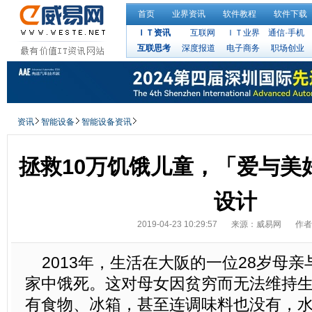
首页
业界资讯
软件教程
软件下载
ＩＴ资讯
互联网
ＩＴ业界
通信·手机
互联思考
深度报道
电子商务
职场创业
资讯
智能设备
智能设备资讯
拯救10万饥饿儿童，「爱与美
设计
2019-04-23 10:29:57
来源：威易网
作者
2013年，生活在大阪的一位28岁母亲
家中饿死。这对母女因贫穷而无法维持
有食物、冰箱，甚至连调味料也没有，