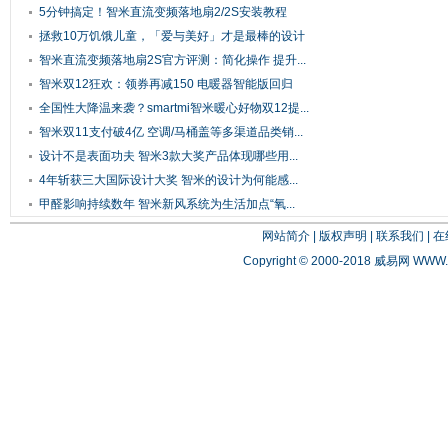
5分钟搞定！智米直流变频落地扇2/2S安装教程
拯救10万饥饿儿童，「爱与美好」才是最棒的设计
智米直流变频落地扇2S官方评测：简化操作 提升...
智米双12狂欢：领券再减150 电暖器智能版回归
399
全国性大降温来袭？smartmi智米暖心好物双12提...
智米双11支付破4亿 空调/马桶盖等多渠道品类销...
设计不是表面功夫 智米3款大奖产品体现哪些用...
4年斩获三大国际设计大奖 智米的设计为何能感...
甲醛影响持续数年 智米新风系统为生活加点“氧...
网站简介
|
版权声明
|
联系我们
|
在
Copyright © 2000-2018 威易网
WWW.