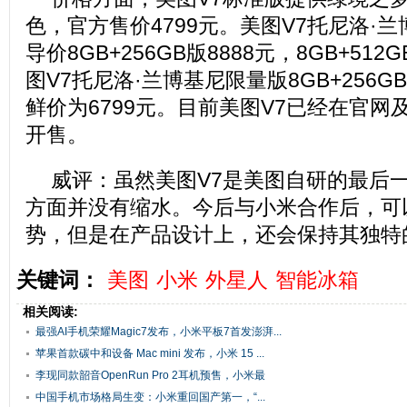
色，官方售价4799元。美图V7托尼洛·
导价8GB+256GB版8888元，8GB+512
图V7托尼洛·兰博基尼限量版8GB+256
鲜价为6799元。目前美图V7已经在官网
开售。
威评：虽然美图V7是美图自研的最后
方面并没有缩水。今后与小米合作后，可
势，但是在产品设计上，还会保持其独特
关键词：
美图
小米
外星人
智能冰箱
相关阅读:
最强AI手机荣耀Magic7发布，小米平板7首发澎湃...
苹果首款碳中和设备 Mac mini 发布，小米 15 ...
李现同款韶音OpenRun Pro 2耳机预售，小米最
大...
中国手机市场格局生变：小米重回国产第一，“...