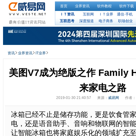
首页
业界资讯
软件教程
软件下载
ＩＴ资讯
互联网
ＩＴ业界
通信·手机
互联思考
深度报道
电子商务
职场创业
资讯
业界资讯
IT业界
美图V7成为绝版之作 Family
来家电之路
2019-01-30 21:40:57
来源：
威易网
作者：
冰箱已经不止是储存功能，更是饮食管
电，还是语音助手、音响和物联网的智能设备。
让智能冰箱也将家庭娱乐化的领域扩充