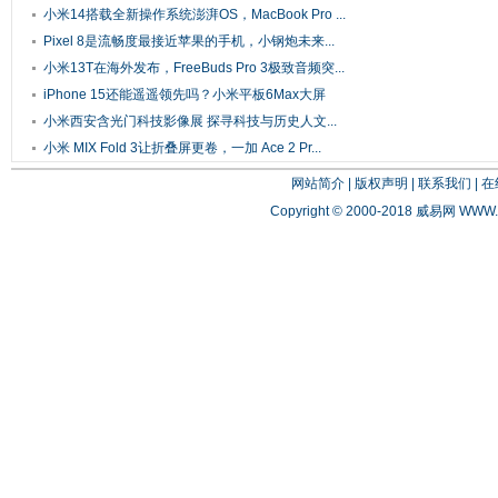
小米14搭载全新操作系统澎湃OS，MacBook Pro ...
Pixel 8是流畅度最接近苹果的手机，小钢炮未来...
小米13T在海外发布，FreeBuds Pro 3极致音频突...
iPhone 15还能遥遥领先吗？小米平板6Max大屏
就...
小米西安含光门科技影像展 探寻科技与历史人文...
小米 MIX Fold 3让折叠屏更卷，一加 Ace 2 Pr...
网站简介
|
版权声明
|
联系我们
|
在
Copyright © 2000-2018 威易网
WWW.