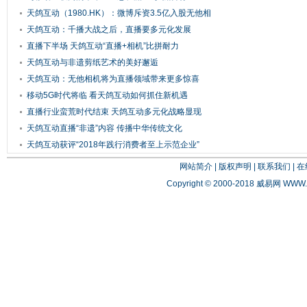
天鸽互动（1980.HK）：微博斥资3.5亿入股无他相
机
天鸽互动：千播大战之后，直播要多元化发展
直播下半场 天鸽互动“直播+相机”比拼耐力
天鸽互动与非遗剪纸艺术的美好邂逅
天鸽互动：无他相机将为直播领域带来更多惊喜
移动5G时代将临 看天鸽互动如何抓住新机遇
直播行业蛮荒时代结束 天鸽互动多元化战略显现
天鸽互动直播“非遗”内容 传播中华传统文化
天鸽互动获评“2018年践行消费者至上示范企业”
网站简介
|
版权声明
|
联系我们
|
在
Copyright © 2000-2018 威易网
WWW.