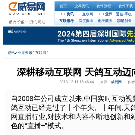
首页
业界资讯
软件教程
软件下载
ＩＴ资讯
互联网
ＩＴ业界
通信·手机
互联思考
深度报道
电子商务
职场创业
资讯
业界资讯
互联网
深耕移动互联网 天鸽互动迈
2018-12-11 16:46:44
来源：
威易网
作者
自2008年公司成立以来,中国实时互动
鸽互动已经走过了十个年头。十年间,天
网直播行业,对技术和内容不断地创新和
色的“直播+”模式。