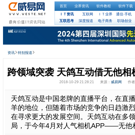
首页
业界资讯
软件教程
软件下载
ＩＴ资讯
互联网
ＩＴ业界
通信·手机
互联思考
深度报道
电子商务
职场创业
资讯
特别报道
跨领域突袭 天鸽互动借无他相
2018-10-29 21:28:21
来源：
威易网
作者
天鸽互动是中国老牌的直播平台，在直
羊的地位，但随着市场的竞争的日趋激
在寻求更大的发展空间。天鸽互动在多
局，于今年4月对人气相机APP——无