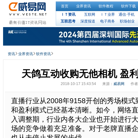
首页
业界资讯
软件教程
软件下载
ＩＴ资讯
互联网
ＩＴ业界
通信·手机
互联思考
深度报道
电子商务
职场创业
资讯
业界资讯
软件资讯
天鸽互动收购无他相机 盈
2018-10-17 15:43:54
来源：
威易网
作者
直播行业从2008年9158开创的秀场模
和盈利模式已经基本清晰。如今，网络
入调整期，行业内各大企业也开始进行
场的竞争做着充足准备。对于老牌直播
也从未停止发展的步伐。