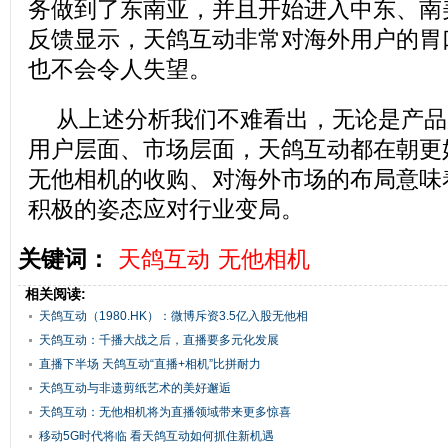
务做到了东南亚，并且开始进入中东、南
反馈显示，天鸽互动非常对海外用户的胃
也不会令人失望。
从上述分析我们不难看出，无论是产品
用户层面、市场层面，天鸽互动都在朝更
无他相机的收购、对海外市场的布局意味
积极的姿态应对行业变局。
关键词：
天鸽互动
无他相机
相关阅读:
天鸽互动（1980.HK）：微博斥资3.5亿入股无他相
机
天鸽互动：千播大战之后，直播要多元化发展
直播下半场 天鸽互动“直播+相机”比拼耐力
天鸽互动与非遗剪纸艺术的美好邂逅
天鸽互动：无他相机将为直播领域带来更多惊喜
移动5G时代将临 看天鸽互动如何抓住新机遇