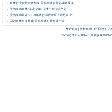
直播行业蛮荒时代结束 天鸽互动多元化战略显现
天鸽互动直播“非遗”内容 传播中华传统文化
天鸽互动获评“2018年践行消费者至上示范企业”
国内直播红海显现 天鸽互动布局海外市场
网站简介
|
版权声明
|
联系我们
|
在
Copyright © 2000-2018 威易网
WWW.