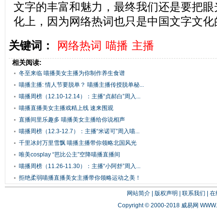
文字的丰富和魅力，最终我们还是要把眼
化上，因为网络热词也只是中国文字文化
关键词：
网络热词
喵播
主播
相关阅读:
冬至来临 喵播美女主播为你制作养生食谱
喵播主播: 情人节要脱单？ 喵播主播传授脱单秘...
喵播周榜（12.10-12.14）：主播“贞郝白”周入...
喵播直播美女主播戏精上线 速来围观
直播间里乐趣多 喵播美女主播给你说相声
喵播周榜（12.3-12.7）：主播“米诺可”周入喵...
千里冰封万里雪飘 喵播主播带你领略北国风光
唯美cosplay “芭比公主”空降喵播直播间
喵播周榜（11.26-11.30）：主播“小阿舒”周入...
拒绝柔弱喵播直播美女主播带你领略运动之美！
网站简介
|
版权声明
|
联系我们
|
在
Copyright © 2000-2018 威易网
WWW.