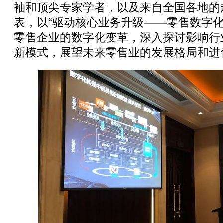
袖和顶尖专家学者，以及来自全国各地的
表，以“驱动核心业务升级——零售数字化2
零售企业的数字化变革，深入探讨影响行
新模式，展望未来零售业的发展格局和进