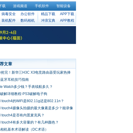
下载
游戏频道
手机软件
智能设备
病毒安全
办公软件
精品下载
APP下载
装机配件
数码相机
冲浪宝典
APP教程
荐文章
秒抢完！新华三H3C X3电竞路由器受玩家热捧
选蓝牙耳机技巧指南
ple Watch多少钱？手表续航多久？
3破解详细教程-PS3破解电子狗
d touch4的WiFi是802.11g还是802.11n？
od touch4摄像头拍摄的最大像素是多少？能录像
？
od touch4是否有内置麦克风？
od touch4有多大容量的？有几种颜色？
码相机基本术语解读（DC术语）