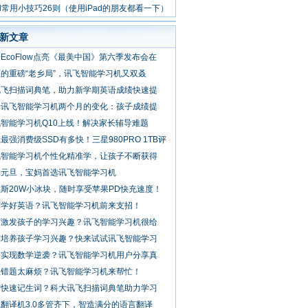
ad常用小技巧26则（使用iPad的朋友都看一下）
新文章
EcoFlow点亮《最美中国》第六季发布会在
的重磅“老乡局”，讯飞智能学习机又双叒
讯飞扫描词典笔，助力新学期英语成绩快速提
用讯飞智能学习机两个月的变化：孩子成绩提
智能学习机Q10上线！解决家长辅导难题
最强消费级SSD有多快！三星980PRO 1TB评
飞智能学习机个性化精准学，让孩子不断获得
转元旦，宝妈首选讯飞智能学习机
斯20W小冰块，随时享受苹果PD快充速度！
何学好英语？讯飞智能学习机前来支招！
何激发孩子的学习兴趣？讯飞智能学习机很给
何培养孩子学习兴趣？快来试试讯飞智能学习
何实现数学逆袭？讯飞智能学习机用户分享真
理错题太麻烦？讯飞智能学习机来帮忙！
何快速记生词？科大讯飞扫描词典笔助力学习
翻译机3.0多管齐下，智造满分的语言翻译