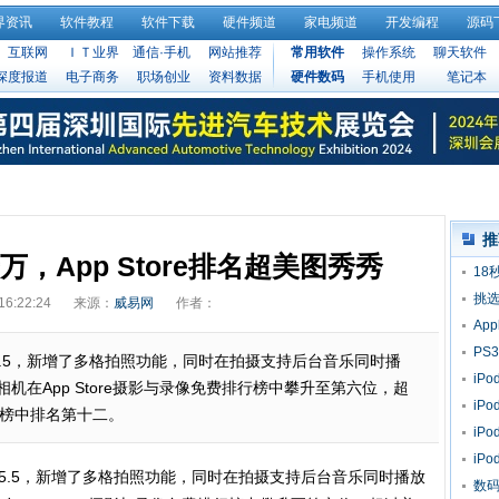
界资讯
软件教程
软件下载
硬件频道
家电频道
开发编程
源码
互联网
ＩＴ业界
通信·手机
网站推荐
常用软件
操作系统
聊天软件
深度报道
电子商务
职场创业
资料数据
硬件数码
手机使用
笔记本
推
，App Store排名超美图秀秀
18
挑
16:22:24
来源：
威易网
作者：
Ap
PS
.5，新增了多格拍照功能，同时在拍摄支持后台音乐同时播
iPo
机在App Store摄影与录像免费排行榜中攀升至第六位，超
iP
费榜中排名第十二。
吗
iP
iP
.5，新增了多格拍照功能，同时在拍摄支持后台音乐同时播放
数