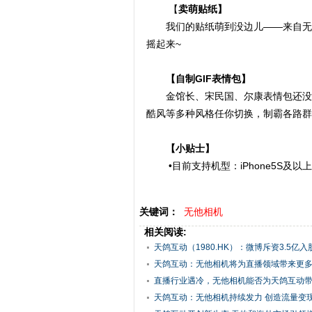
【
卖萌贴纸】
我们的贴纸萌到没边儿——来自无他软
摇起来~
【自制GIF表情包】
金馆长、宋民国、尔康表情包还没玩
酷风等多种风格任你切换，制霸各路群
【小贴士】
•目前支持机型：iPhone5S及以上型
关键词：
无他相机
相关阅读:
天鸽互动（1980.HK）：微博斥资3.5亿
机
天鸽互动：无他相机将为直播领域带来更
直播行业遇冷，无他相机能否为天鸽互动
天鸽互动：无他相机持续发力 创造流量变