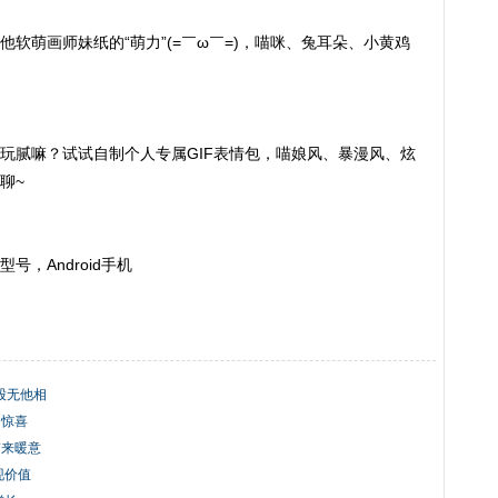
萌画师妹纸的“萌力”(=￣ω￣=)，喵咪、兔耳朵、小黄鸡
腻嘛？试试自制个人专属GIF表情包，喵娘风、暴漫风、炫
聊~
号，Android手机
入股无他相
多惊喜
带来暖意
现价值