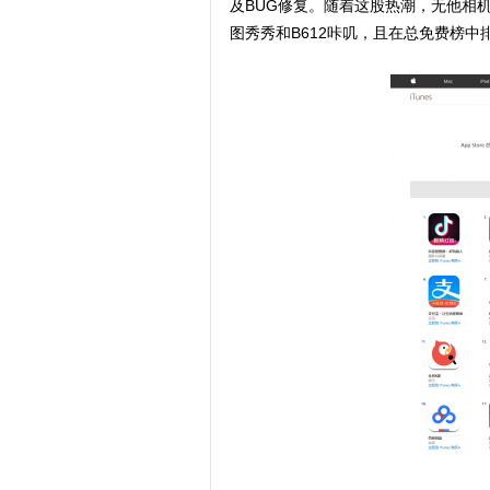
及BUG修复。随着这股热潮，无他相机在
图秀秀和B612咔叽，且在总免费榜中