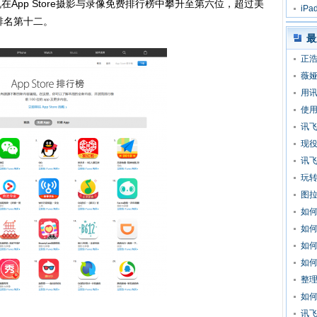
App Store摄影与录像免费排行榜中攀升至第六位，超过美
iP
排名第十二。
最
正浩
薇娅
用
使
讯飞
现役
讯
玩
图拉
如
如
如
如
整
如
讯飞