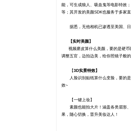
能，可生成狼人、吸血鬼等电影特效；还
等；其开发的美颜SDK也服务于多家
据悉，无他相机已渗透至美国、日
【实时美颜】
视频磨皮算什么美颜，要的是硬币眼
调整五官，边拍边美，给你照镜子般的
【
3D实景特效】
人脸识别贴纸算什么变脸，要的是全
效~
【一键上妆】
素颜也能拍大片！涵盖各类眉形、睫
果，随心切换，晋升美妆达人！