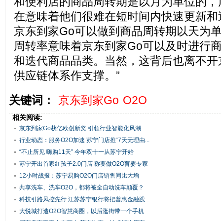
和便利店的商品周转期是以月为单位的，
在意味着他们很难在短时间内快速更新和
京东到家Go可以做到商品周转期以天为
周转率意味着京东到家Go可以及时进行
和迭代商品品类。当然，这背后也离不开
供应链体系作支撑。”
关键词：
京东到家Go
O2O
相关阅读:
京东到家Go获亿欧创新奖 引领行业智能化风潮
行业动态：服务O2O加速 苏宁门店推“7天无理由...
“不止所见 嗨购11天” 今年双十一从苏宁开始
苏宁开出首家红孩子2.0门店 称要做O2O育婴专家
12小时战报：苏宁易购O2O门店销售同比大增
161.5%
共享洗车、洗车O2O，都将被全自动洗车颠覆？
科技引路风控先行 江苏苏宁银行将把普惠金融践...
大悦城打造O2O智慧商圈，以后逛街带一个手机