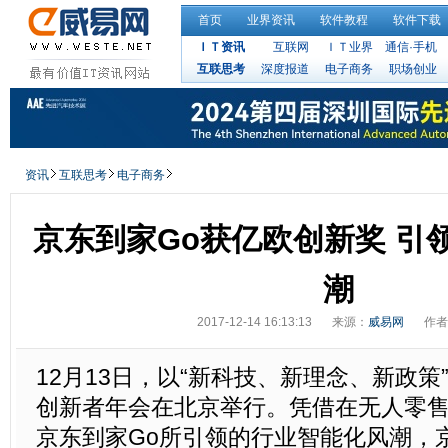
首页
业界资讯
软件教程
软件下载
ＩＴ资讯
互联网
ＩＴ业界
通信·手机
互联思考
深度报道
电子商务
职场创业
资讯
互联思考
电子商务
京东到家Go获亿欧创新奖 引
潮
2017-12-14 16:13:13
来源：
威易网
作者
12月13日，以“新科技、新理念、新政策
创新者年会在北京举行。凭借在无人零
京东到家Go所引领的行业智能化风潮，