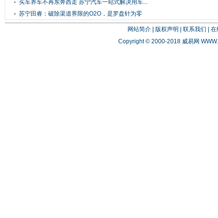
就...
买车养车不再东奔西走 苏宁汽车一站式解决用车...
苏宁田睿：破除渠道界限的O2O，是罗盘针为零
售...
网站简介
|
版权声明
|
联系我们
|
在
Copyright © 2000-2018 威易网
WWW.