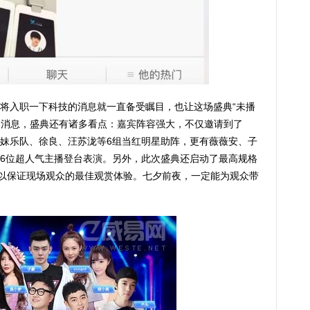
合即将入职一下科技的消息就一直备受瞩目，也让这场盛典“未播
”的消息，盛典还有诸多看点：嘉宾阵容强大，不仅邀请到了
好妹妹乐队、徐良、汪苏泷等6组当红明星助阵，更有薇薇安、子
6位超人气主播登台表演。另外，此次盛典还启动了最高规格
，以保证现场观众的最佳观赏体验。七夕前夜，一定能为观众带