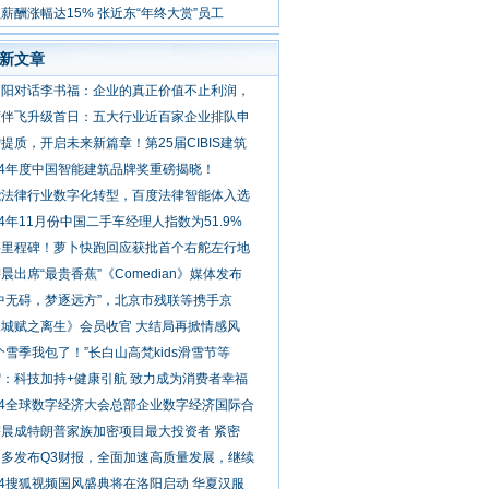
京启动
薪酬涨幅达15% 张近东“年终大赏”员工
新文章
朝阳对话李书福：企业的真正价值不止利润，
度伴飞升级首日：五大行业近百家企业排队申
提质，开启未来新篇章！第25届CIBIS建筑
24年度中国智能建筑品牌奖重磅揭晓！
能法律行业数字化转型，百度法律智能体入选
24年11月份中国二手车经理人指数为51.9%
要里程碑！萝卜快跑回应获批首个右舵左行地
晨出席“最贵香蕉”《Comedian》媒体发布
中无碍，梦逐远方”，北京市残联等携手京
夜城赋之离生》会员收官 大结局再掀情感风
个雪季我包了！”长白山高梵kids滑雪节等
：科技加持+健康引航 致力成为消费者幸福
24全球数字经济大会总部企业数字经济国际合
宇晨成特朗普家族加密项目最大投资者 紧密
多多发布Q3财报，全面加速高质量发展，继续
24搜狐视频国风盛典将在洛阳启动 华夏汉服