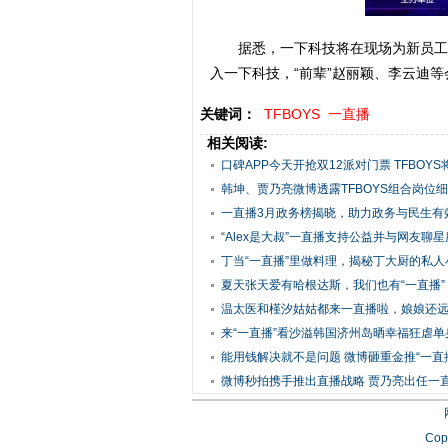
据悉，一下科技将在现场为新员工
入一下科技，“前辈”赵丽颖、李云迪等
关键词：
TFBOYS
一直播
相关阅读:
口碑APP今天开抢双12派对门票 TFBOY
出
韩坤、贾乃亮微博透露TFBOYS组合岗位细节
一直播3月政务榜揭晓，助力政务与民生有
“Alex是大叔”一直播支持公益并与网友聊星
丁当“一直播”里做料理，揭秘丁大厨的私人小.
夏天张天爱有哈根达斯，我们也有“一直播”
温太医和槿汐姑姑都来一直播啦，娘娘还
来“一直播”看沙溢韩国济州岛晒幸福狂虐单
能用钱解决就不是问题 微博砸重金推“一直
微博秒拍携手推出直播战略 贾乃亮出任一
Cop