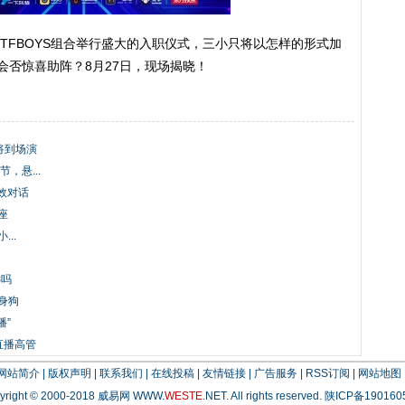
TFBOYS组合举行盛大的入职仪式，三小只将以怎样的形式加
会否惊喜助阵？8月27日，现场揭晓！
S将到场演
，悬...
效对话
座
..
远吗
身狗
播”
直播高管
网站简介
|
版权声明
|
联系我们
|
在线投稿
|
友情链接
|
广告服务
|
RSS订阅
|
网站地图
yright © 2000-2018 威易网
WWW.
WESTE
.NET
. All rights reserved.
陕ICP备190160