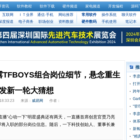
界资讯
软件教程
软件下载
硬件频道
家电频道
开发编程
源码
互联网
ＩＴ业界
通信·手机
网站推荐
常用软件
操作系统
聊天软件
深度报道
电子商务
职场创业
资料数据
硬件数码
手机使用
笔记本
推
TFBOYS组合岗位细节，悬念重生
李彦
点
打开
发新一轮大猜想
跨
Ga
18:33:23
来源：
威易网
作者：
“管
43
李
17一直播“心动一下”明星盛典还有两天，一直播首席创意官贾乃亮
业
体系
组合即将入职的部分岗位信息。随后，一下科技创始人、董事长兼
端
新氧
“精