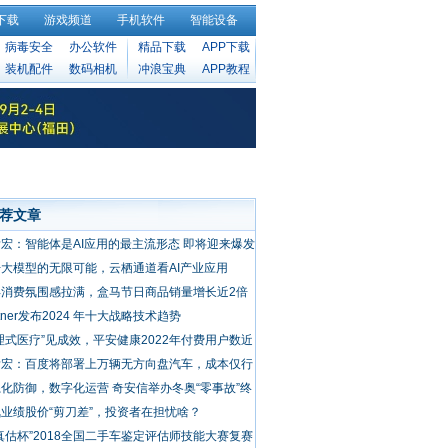
下载
游戏频道
手机软件
智能设备
病毒安全
办公软件
精品下载
APP下载
装机配件
数码相机
冲浪宝典
APP教程
荐文章
宏：智能体是AI应用的最主流形态 即将迎来爆发
大模型的无限可能，云栖通道看AI产业应用
年消费氛围感拉满，盒马节日商品销量增长近2倍
rtner发布2024 年十大战略技术趋势
理式医疗”见成效，平安健康2022年付费用户数近
00万，毛利
彦宏：百度将部署上万辆无方向盘汽车，成本仅行
十分之一
化防御，数字化运营 奇安信举办冬奥“零事故”终
安全分享
业绩股价“剪刀差”，投资者在担忧啥？
真估杯”2018全国二手车鉴定评估师技能大赛复赛