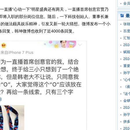
在
全员
017一直播“心动一下”明星盛典还有两天，一直播首席创意官贾乃
最
组合即将入职的部分岗位信息。随后，一下科技创始人、董事长兼
休的做法颇具娱乐精神，引发又新一轮大猜想。微博发布一个小
张
回复，韩坤微博也收到了近4000条回复。
百
汇智
20
赋
20
重
孙宇
“心
《
“这
金锣
20
孙
拼
20