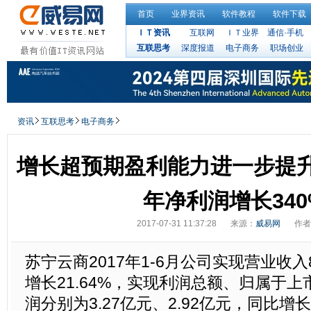
首页
业界资讯
软件教程
软件下载
ＩＴ资讯
互联网
ＩＴ业界
通信·手机
互联思考
深度报道
电子商务
职场创业
资讯
互联思考
电子商务
增长超预期盈利能力进一步提升
年净利润增长340
2017-07-31 11:37:28
来源：
威易网
作者
苏宁云商2017年1-6月公司实现营业收入8
增长21.64%，实现利润总额、归属于
润分别为3.27亿元、2.92亿元，同比增长2