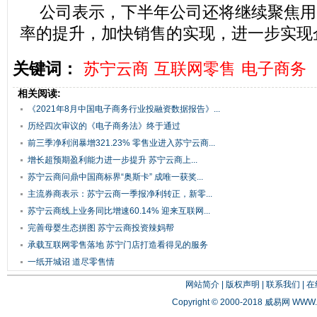
公司表示，下半年公司还将继续聚焦用
率的提升，加快销售的实现，进一步实现
关键词：
苏宁云商
互联网零售
电子商务
相关阅读:
《2021年8月中国电子商务行业投融资数据报告》...
历经四次审议的《电子商务法》终于通过
前三季净利润暴增321.23% 零售业进入苏宁云商...
增长超预期盈利能力进一步提升 苏宁云商上...
苏宁云商问鼎中国商标界“奥斯卡” 成唯一获奖...
主流券商表示：苏宁云商一季报净利转正，新零...
苏宁云商线上业务同比增速60.14% 迎来互联网...
完善母婴生态拼图 苏宁云商投资辣妈帮
承载互联网零售落地 苏宁门店打造看得见的服务
一纸开城诏 道尽零售情
网站简介
|
版权声明
|
联系我们
|
在
Copyright © 2000-2018 威易网
WWW.