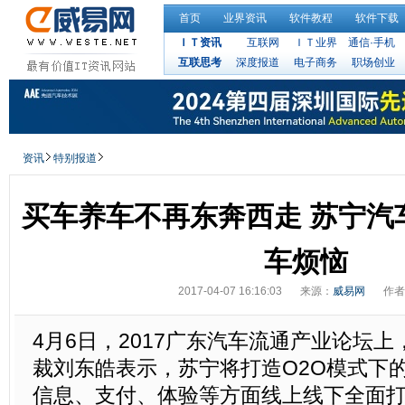
首页
业界资讯
软件教程
软件下载
ＩＴ资讯
互联网
ＩＴ业界
通信·手机
互联思考
深度报道
电子商务
职场创业
资讯
特别报道
买车养车不再东奔西走 苏宁汽
车烦恼
2017-04-07 16:16:03
来源：
威易网
作者
4月6日，2017广东汽车流通产业论坛
裁刘东皓表示，苏宁将打造O2O模式下
信息、支付、体验等方面线上线下全面