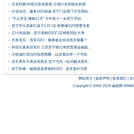
京东到家Go获亿欧创新奖 引领行业智能化风潮
行业动态：服务O2O加速 苏宁门店推“7天无理由...
“不止所见 嗨购11天” 今年双十一从苏宁开始
苏宁开出首家红孩子2.0门店 称要做O2O育婴专家
12小时战报：苏宁易购O2O门店销售同比大增
161.5%
共享洗车、洗车O2O，都将被全自动洗车颠覆？
科技引路风控先行 江苏苏宁银行将把普惠金融践...
大悦城打造O2O智慧商圈，以后逛街带一个手机
就...
买车养车不再东奔西走 苏宁汽车一站式解决用车...
苏宁田睿：破除渠道界限的O2O，是罗盘针为零
售...
网站简介
|
版权声明
|
联系我们
|
在
Copyright © 2000-2018 威易网
WWW.