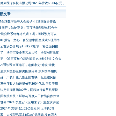
速
健康医疗科技有限公司2020年营收68.66亿元，
面推进战略升
新文章
24全球数字经济大会云·AI·计算国际合作论
AI 同行，法护正义：百度法律智能体联合全
 智能会议系统都这么强了吗？可以预定可以
NIC报告：文心一言登顶中国生成式AI使用率
云首次公开展示Flink2.0细节，将全面拥抱
了！法行宝爱企查又放大招，全新AI形象度
期！Q3百度核心净利润同比增长17% 文心大
AI通识课全面铺开，老师率先“升级”迎接
七届京东摄影金像奖圆满落幕 京东携手相机
你好！厂长》第八期全国首映，见证逆风翻
三季度收入加速增长至2604亿元 得益于用
年法定假期将增加2天，同程旅行春节机票搜
国国家跳水队：延续与百度人工智能合作伙伴
世界 2024 李彦宏《应用来了》主题演讲完
2024年Q3营收1.52亿美元 同比增长5%
彦宏：大模型已基本解决幻觉问题 发布两大