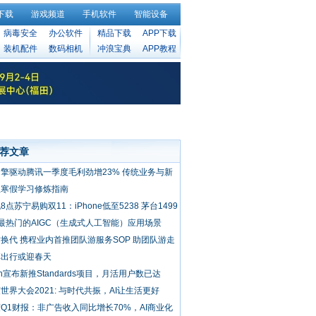
下载
游戏频道
手机软件
智能设备
病毒安全
办公软件
精品下载
APP下载
装机配件
数码相机
冲浪宝典
APP教程
荐文章
擎驱动腾讯一季度毛利劲增23% 传统业务与新
业务齐发力
生寒假学习修炼指南
8点苏宁易购双11：iPhone低至5238 茅台1499
最热门的AIGC（生成式人工智能）应用场景
换代 携程业内首推团队游服务SOP 助团队游走
正向发展
享出行或迎春天
sh宣布新推Standards项目，月活用户数已达
00万
世界大会2021: 与时代共振，AI让生活更好
Q1财报：非广告收入同比增长70%，AI商业化