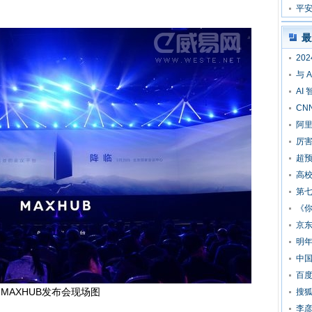
。
提
平安
全
最
20
与 
AI
CN
阿里
厉害
超预
高校
第
《
京东
明
中
百度
MAXHUB发布会现场图
搜狐
李