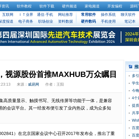
界资讯
软件教程
软件下载
硬件频道
家电频道
开发编程
源码
互联网
ＩＴ业界
通信·手机
网站推荐
常用软件
操作系统
聊天软件
深度报道
电子商务
职场创业
资料数据
硬件数码
手机使用
笔记本
推
，视源股份首推MAXHUB万众瞩目
多引
芽
学
:23:13
来源：
威易网
作者：王阳
今晚
4个
，集高质量显示、触摸书写、无线传屏等功能于一体，是兼容
提质
用的会议平台。其一经发布便引发了业内热议，成为众多知
入
共
Wi
90
百度
02841）在北京国家会议中心召开2017年发布会，推出了重
百度