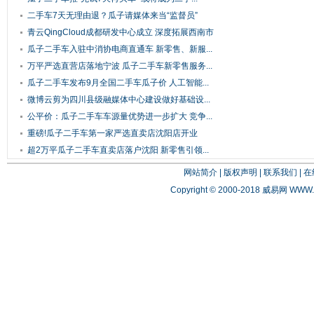
二手车7天无理由退？瓜子请媒体来当“监督员”
青云QingCloud成都研发中心成立 深度拓展西南市
场
瓜子二手车入驻中消协电商直通车 新零售、新服...
万平严选直营店落地宁波 瓜子二手车新零售服务...
瓜子二手车发布9月全国二手车瓜子价 人工智能...
微博云剪为四川县级融媒体中心建设做好基础设...
公平价：瓜子二手车车源量优势进一步扩大 竞争...
重磅!瓜子二手车第一家严选直卖店沈阳店开业
超2万平瓜子二手车直卖店落户沈阳 新零售引领...
网站简介
|
版权声明
|
联系我们
|
在
Copyright © 2000-2018 威易网
WWW.