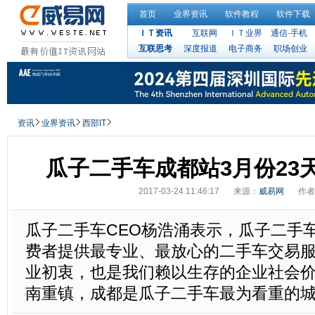
首页
业界资讯
软件教程
软件下载
ＩＴ资讯
互联网
ＩＴ业界
通信·手机
互联思考
深度报道
电子商务
职场创业
资讯
业界资讯
西部IT
瓜子二手车成都站3月份23
2017-03-24 11:46:17
来源：
威易网
作者
瓜子二手车CEO杨浩涌表示，瓜子二手
费者提供最专业、最放心的二手车交易
业初衷，也是我们赖以生存的企业社会
南重镇，成都是瓜子二手车最为看重的