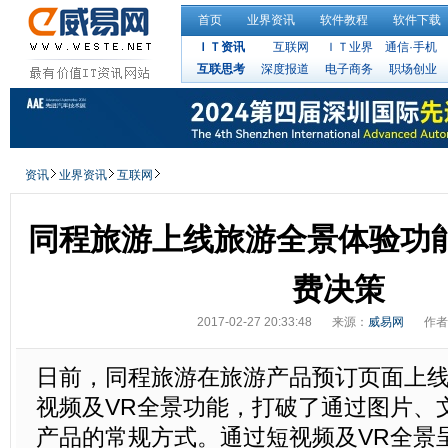
首页
业界资讯
软件教程
软件下载
ＩＴ资讯
互联网
ＩＴ业界
通信·手机
互联思考
深度报道
电子商务
职场创业
资讯
业界资讯
互联网
同程旅游上线旅游全景体验功
费决策
2017-02-27 20:33:48
来源：
威易网
作者
日前，同程旅游在旅游产品预订页面上
视频及VR全景功能，打破了通过图片、
产品的常规方式。通过短视频及VR全景