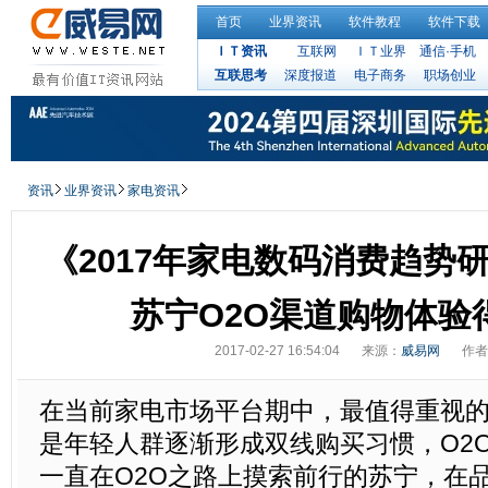
首页
业界资讯
软件教程
软件下载
ＩＴ资讯
互联网
ＩＴ业界
通信·手机
互联思考
深度报道
电子商务
职场创业
资讯
业界资讯
家电资讯
《2017年家电数码消费趋势
苏宁O2O渠道购物体验
2017-02-27 16:54:04
来源：
威易网
作者
在当前家电市场平台期中，最值得重视
是年轻人群逐渐形成双线购买习惯，O2
一直在O2O之路上摸索前行的苏宁，在