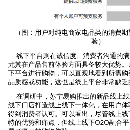
（图：用户对纯电商家电品类的消费期
验）
线下平台则在诚信度、消费者沟通的满
尤其在产品售前体验方面具备较大优势。
下平台进行购物，可以直观地看到所需购
品质感或功能，这也是线上平台非常缺乏
在调研中，苏宁易购推出的新品线上线
线下门店打造线上线下一体化，在用户体
得到消费者认可。可以看出，尽管线上线
特的优势和痛点，但线上线下O2O融合