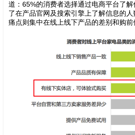
道：65%的消费者选择通过电商平台了
了在产品官网及搜索引擎上了解信息的人
痛点则集中在线上线下产品的差别和购前