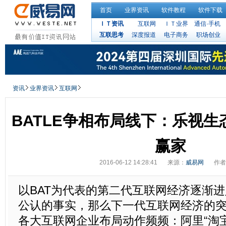
首页
业界资讯
软件教程
软件下载
ＩＴ资讯
互联网
ＩＴ业界
通信·手机
互联思考
深度报道
电子商务
职场创业
资讯
业界资讯
互联网
BATLE争相布局线下：乐视生
赢家
2016-06-12 14:28:41
来源：
威易网
作者
以BAT为代表的第二代互联网经济逐渐
公认的事实，那么下一代互联网经济的
各大互联网企业布局动作频频：阿里“淘