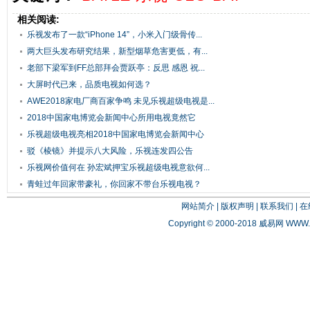
相关阅读:
乐视发布了一款“iPhone 14”，小米入门级骨传...
两大巨头发布研究结果，新型烟草危害更低，有...
老部下梁军到FF总部拜会贾跃亭：反思 感恩 祝...
大屏时代已来，品质电视如何选？
AWE2018家电厂商百家争鸣 未见乐视超级电视是...
2018中国家电博览会新闻中心所用电视竟然它
乐视超级电视亮相2018中国家电博览会新闻中心
驳《棱镜》并提示八大风险，乐视连发四公告
乐视网价值何在 孙宏斌押宝乐视超级电视意欲何...
青蛙过年回家带豪礼，你回家不带台乐视电视？
网站简介
|
版权声明
|
联系我们
|
在
Copyright © 2000-2018 威易网
WWW.