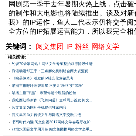
网剧第一季于去年暑期火热上线，点击破
的制作和大电影也将陆续推出。谈及对新
我》的IP运作，鱼人二代表示仍将交予阅
全方位的IP拓展运营能力，所以我完全相
关键词：
阅文集团
IP
粉丝
网络文学
相关阅读:
约谈70余家网站！网络文学专项整治取得阶段性进
展
腾讯动漫邹正宇：三点孵化机制结合两大资源优...
《啥是佩奇》引发的IP社会化营销思考
喵播主播呼吁理智追星 不要让“粉丝”变“黑粉”
喵播主播“子墨”：希望你是个理智的粉丝
我吃西红柿新作《飞剑问道》全球同步首发 阅文...
阅文集团为国礼手机提供独家内容
阅文集团助力传统文学与网络文学交融共进——...
书写时代内涵 阅文集团2017网络文学会客厅在沪...
张恨水国际文学周开幕 阅文集团携网络文学牵手...