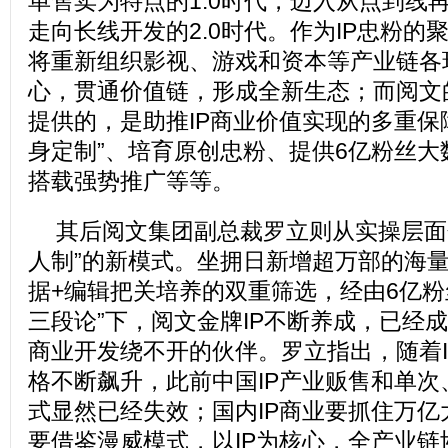
单售卖为特点的1.0时代，迈入从点到线
走向长线开发的2.0时代。作为IP忠粉的
将重新组织影视、游戏和资本等产业链各
心，贯通价值链，形成全新生态；而阅文的I
提供的，是助推IP商业价值实现的多重保障
身定制”、培育原创忠粉、提供6亿粉丝
搭载强势推广等等。
其后阅文集团副总裁罗立则从实操层面分
人制”的新模式。坐拥日新增超万部的海
据+编辑把关培养的双重筛选，经由6亿粉
三段论”下，阅文金牌IP不断养成，已经成
商业开发绕不开的伙伴。罗立指出，随着
格不断飙升，此前中国IP产业贩售和单
式显然已经失效；国内IP商业要抓住万
要借鉴漫威模式，以IP为核心，全产业链