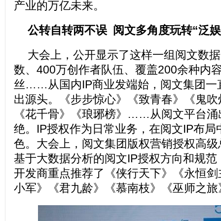
产业的万亿未来。
公转自转两不误 阅文多角度玩转“泛娱
大会上，公开显示了这样一组阅文数据：
数、400万创作者队伍、覆盖200余种内
丝……从国内IP商业发端始，阅文集团一
出源头。《步步惊心》《致青春》《鬼吹
《花千骨》《琅琊榜》……从阅文平台涌出
绝。IP授权作为日常业务，在阅文IP布
色。大会上，阅文集团版权营销授权高级
基于大数据分析的阅文IP授权方向和规
开发商重点推荐了《侠行天下》《永恒剑
小军》《君九龄》《慕南枝》《巫师之旅