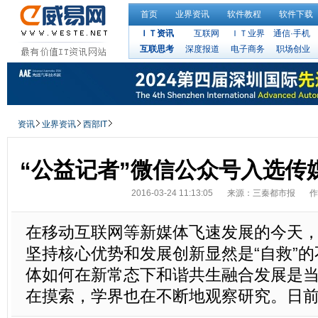
首页
业界资讯
软件教程
软件下载
ＩＴ资讯
互联网
ＩＴ业界
通信·手机
互联思考
深度报道
电子商务
职场创业
资讯
业界资讯
西部IT
“公益记者”微信公众号入选传
2016-03-24 11:13:05
来源：三秦都市报
作
在移动互联网等新媒体飞速发展的今天
坚持核心优势和发展创新显然是“自救”
体如何在新常态下和谐共生融合发展是
在摸索，学界也在不断地观察研究。日