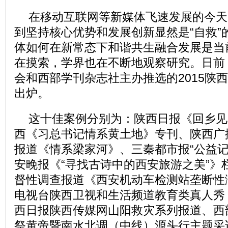
在移动互联网等新媒体飞速发展的今天
到坚持核心优势和发展创新显然是“自救”
体如何在新常态下和谐共生融合发展是当
在摸索，学界也在不断地观察研究。日前
会和西部学刊杂志社主办推选的2015陕
出炉。
这十佳案例分别为：陕西日报《回乡见
西《习总书记情系黄土地》专刊、陕西广
报道《情系梁家河》、三秦都市报“公益记
安晚报《“寻找古诗中的西安旅游之美”》
督性调查报道《西安机动车检测站垄断性
电视台陕西卫视和生活频道教育类真人秀
西日报陕西传媒网山阳救灾系列报道、西部
祭黄帝暨南水北调（中线）源头行主题采