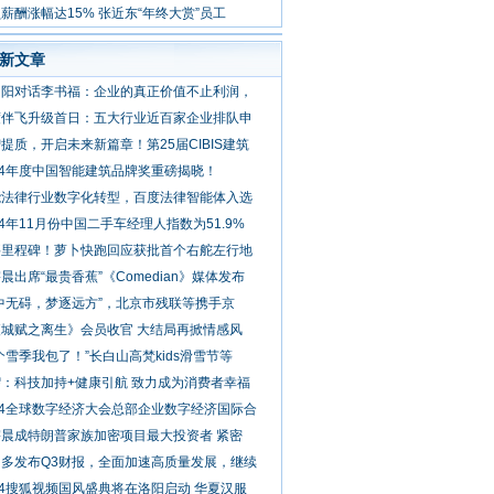
京启动
薪酬涨幅达15% 张近东“年终大赏”员工
新文章
朝阳对话李书福：企业的真正价值不止利润，
度伴飞升级首日：五大行业近百家企业排队申
提质，开启未来新篇章！第25届CIBIS建筑
24年度中国智能建筑品牌奖重磅揭晓！
能法律行业数字化转型，百度法律智能体入选
24年11月份中国二手车经理人指数为51.9%
要里程碑！萝卜快跑回应获批首个右舵左行地
晨出席“最贵香蕉”《Comedian》媒体发布
中无碍，梦逐远方”，北京市残联等携手京
夜城赋之离生》会员收官 大结局再掀情感风
个雪季我包了！”长白山高梵kids滑雪节等
：科技加持+健康引航 致力成为消费者幸福
24全球数字经济大会总部企业数字经济国际合
宇晨成特朗普家族加密项目最大投资者 紧密
多多发布Q3财报，全面加速高质量发展，继续
24搜狐视频国风盛典将在洛阳启动 华夏汉服