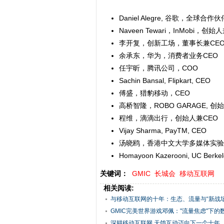
Daniel Alegre, 谷歌，全球合
Naveen Tewari，InMobi，创始
李开复，创新工场，董事长兼CE
余承东，华为，消费者业务CEO
任宇昕，腾讯公司，COO
Sachin Bansal, Flipkart, CEO
傅盛，猎豹移动，CEO
高桥智隆，ROBO GARAGE, 创
程维，滴滴出行，创始人兼CEO
Vijay Sharma, PayTM, CEO
汤晓鸥，香港中文大学多媒体实验
Homayoon Kazerooni, UC Berke
关键词：
GMIC
长城会
移动互联网
相关阅读:
与移动互联网的十年：生态、流量与“新战场
GMIC完美世界游戏邓佩："流量焦虑"下的数字
深耕移动互联网 天鸽互动迈向下一个十年