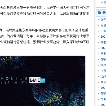
在
全员
父钱天白教授发出第一封电子邮件，揭开了中国人使用互联网的序
最
可以傲然挺立在移动互联网的风口之上，以超出想象的速度拥
张
百
响力，辐射并连接东西半球的移动互联网大会，汇集了全球最重
汇智
热门的行业话题。每年，全球数以万计的移动互联网行业领军
20
业领袖进行思想碰撞、预测行业发展趋势，深入探讨移动互联
赋
20
重
孙宇
“心
《
“这
金锣
20
孙
拼
20