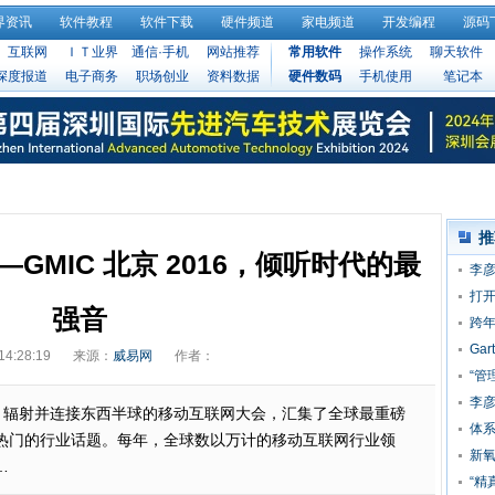
界资讯
软件教程
软件下载
硬件频道
家电频道
开发编程
源码
互联网
ＩＴ业界
通信·手机
网站推荐
常用软件
操作系统
聊天软件
深度报道
电子商务
职场创业
资料数据
硬件数码
手机使用
笔记本
推
GMIC 北京 2016，倾听时代的最
李彦
点
打开
强音
跨
Ga
14:28:19
来源：
威易网
作者：
“管
43
李
力，辐射并连接东西半球的移动互联网大会，汇集了全球最重磅
业
体系
热门的行业话题。每年，全球数以万计的移动互联网行业领
端
新氧
…
“精