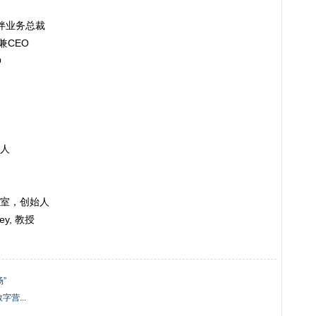
作伙伴业务总裁
人兼CEO
O
始人
室，创始人
ley, 教授
”
营...