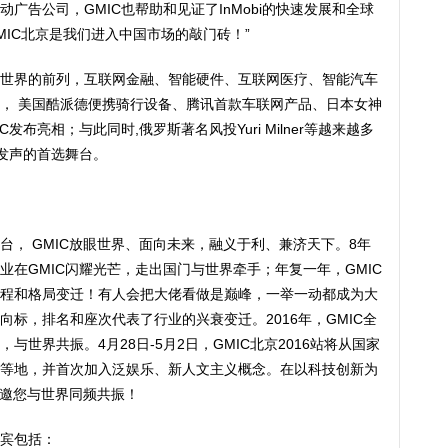
广告公司，GMIC也帮助和见证了InMobi的快速发展和全球
GMIC北京是我们进入中国市场的敲门砖！”
世界的前列，互联网金融、智能硬件、互联网医疗、智能汽车
， 美国酷派德便携骑行设备、腾讯首款车联网产品、日本女神
布亮相；与此同时,俄罗斯著名风投Yuri Milner等越来越多
华发声的首选舞台。
台， GMIC放眼世界、面向未来，融义于利、兼济天下。8年
在GMIC闪耀光芒，走出国门与世界牵手；年复一年，GMIC
程和格局变迁！有人会把大佬看做是巅峰，一举一动都成为大
标，排名和座次代表了行业的兴衰变迁。2016年，GMIC全
世界共振。4月28日-5月2日，GMIC北京2016站将从国家
等地，并首次加入泛娱乐、新人文主义概念。在以科技创新为
16邀您与世界同频共振！
宾包括：