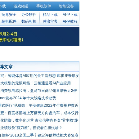
下载
游戏频道
手机软件
智能设备
病毒安全
办公软件
精品下载
APP下载
装机配件
数码相机
冲浪宝典
APP教程
荐文章
宏：智能体是AI应用的最主流形态 即将迎来爆发
大模型的无限可能，云栖通道看AI产业应用
年消费氛围感拉满，盒马节日商品销量增长近2倍
rtner发布2024 年十大战略技术趋势
理式医疗”见成效，平安健康2022年付费用户数近
00万，毛利
彦宏：百度将部署上万辆无方向盘汽车，成本仅行
十分之一
化防御，数字化运营 奇安信举办冬奥“零事故”终
安全分享
业绩股价“剪刀差”，投资者在担忧啥？
真估杯”2018全国二手车鉴定评估师技能大赛复赛