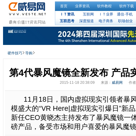
首页
业界资讯
软件教程
软件下载
ＩＴ资讯
互联网
ＩＴ业界
通信·手机
互联思考
深度报道
电子商务
职场创业
硬件技巧
导购
第4代暴风魔镜全新发布 产品
2015-11-18 20:38:09
来源：
威易网
作者
11月18日，国内虚拟现实引领者暴
模盛大的“VR Here|虚拟现实引爆日”
新任CEO黄晓杰主持发布了暴风魔镜一体
磅产品，备受市场和用户喜爱的暴风魔