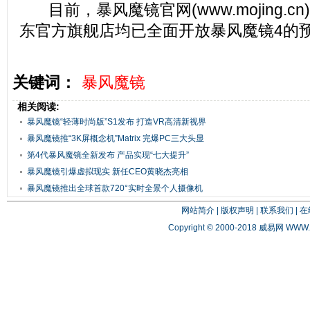
目前，暴风魔镜官网(www.mojing.c
东官方旗舰店均已全面开放暴风魔镜4的
关键词：
暴风魔镜
相关阅读:
暴风魔镜“轻薄时尚版”S1发布 打造VR高清新视界
暴风魔镜推“3K屏概念机”Matrix 完爆PC三大头显
第4代暴风魔镜全新发布 产品实现“七大提升”
暴风魔镜引爆虚拟现实 新任CEO黄晓杰亮相
暴风魔镜推出全球首款720°实时全景个人摄像机
网站简介
|
版权声明
|
联系我们
|
在
Copyright © 2000-2018 威易网
WWW.