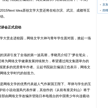
京东
15Next Idea原创文学大赏还将在哈尔滨、武汉、成都等五
四
动。
宣讲会正式启动
dea原创文学大赏走进校园，网络文学大神与青年学生面对面，掀起一场
的演讲引发了全场的第一波高潮，李晓亮介绍了“梦在笔尖，
团将为网络文学健康发展持续努力，希望通过阅文集团举办的
赛，挖掘更多的优质青年作者。云起书院副主编汤江也表示，网络文
网络文学时代的创造力。
是网络文学的优秀代表超人气作家国王陛下、琴律与学生的互
文学轻小说动漫风代表作家，其创作的《从前有座灵剑山》将于
首部由网络文学改编并登陆日本电视台的中国青少年向连载动