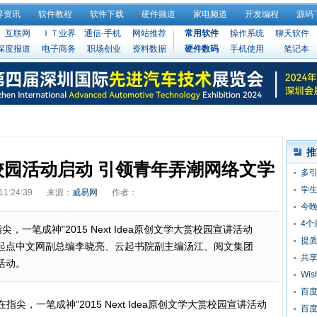
界资讯
软件教程
软件下载
硬件频道
家电频道
开发编程
源码
互联网
ＩＴ业界
通信·手机
网站推荐
常用软件
操作系统
聊天软件
深度报道
电子商务
职场创业
资料数据
硬件数码
手机使用
笔记本
推
园活动启动 引领青年弄潮网络文学
多引
芽
学
11:24:39
来源：
威易网
作者：
今晚
4个
，一笔成神”2015 Next Idea原创文学大赏校园宣讲活动
提质
起点中文网副总编李晓亮、云起书院副主编汤江、阅文集团
入
共
活动。
Wi
90
百度
指尖，一笔成神”2015 Next Idea原创文学大赏校园宣讲活动
百度