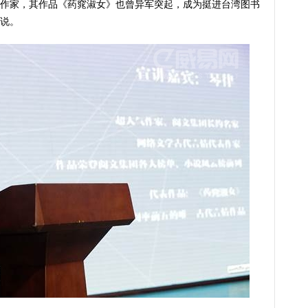
作家，其作品《药窕淑女》也曾异军突起，成为挺进台湾图书
说。