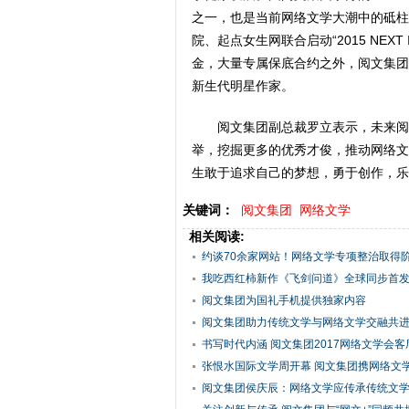
之一，也是当前网络文学大潮中的砥柱
院、起点女生网联合启动“2015 NEX
金，大量专属保底合约之外，阅文集团
新生代明星作家。
阅文集团副总裁罗立表示，未来阅
举，挖掘更多的优秀才俊，推动网络文
生敢于追求自己的梦想，勇于创作，乐
关键词：
阅文集团
网络文学
相关阅读:
约谈70余家网站！网络文学专项整治取得
展
我吃西红柿新作《飞剑问道》全球同步首发 阅
阅文集团为国礼手机提供独家内容
阅文集团助力传统文学与网络文学交融共进—
书写时代内涵 阅文集团2017网络文学会客厅
张恨水国际文学周开幕 阅文集团携网络文学牵
阅文集团侯庆辰：网络文学应传承传统文