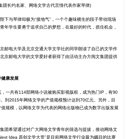
集团长约名家、网络文学古代言情代表作家琴律)
陛下与琴律却极为“接地气”，一个个趣味横生的段子带动现场
青年学生要勇于追求自己的梦想，在最好的时代，抓住机会，
京邮电大学及北京交通大学文学社的同学朗读了自己的文学作
北京邮电大学的文学爱好者获得了由活动主办方阅文集团提供
学健康发展
底，一共有114部网络小说被购买影视版权，成为热门IP，有90
。到2015年网络文学的产值规模预计达到70亿元。另外，目
的产值规模，以网络文学为代表的网络出版物已成为数字出版发展
集团希望通过对广大网络文学青年的筛选与提拔，推动网络文
ext Idea 原创文学大赏”是目前网络文学行业最为瞩目的比赛