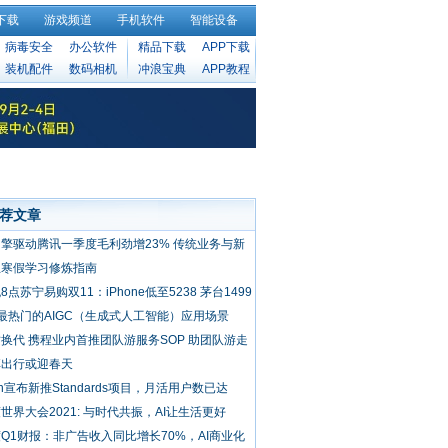
下载
游戏频道
手机软件
智能设备
病毒安全
办公软件
精品下载
APP下载
装机配件
数码相机
冲浪宝典
APP教程
荐文章
擎驱动腾讯一季度毛利劲增23% 传统业务与新
业务齐发力
生寒假学习修炼指南
8点苏宁易购双11：iPhone低至5238 茅台1499
最热门的AIGC（生成式人工智能）应用场景
换代 携程业内首推团队游服务SOP 助团队游走
正向发展
享出行或迎春天
sh宣布新推Standards项目，月活用户数已达
00万
世界大会2021: 与时代共振，AI让生活更好
Q1财报：非广告收入同比增长70%，AI商业化