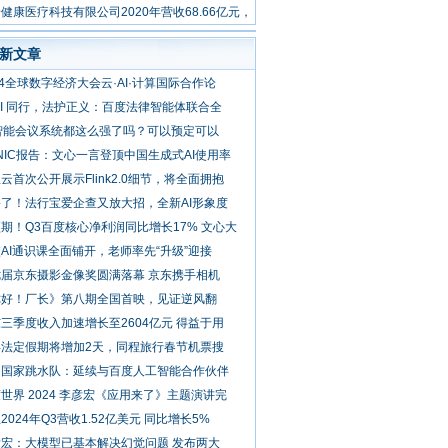
速
健康医疗科技有限公司2020年营收68.66亿元，
面推进战略升
新文章
24全球数字经济大会云·AI·计算国际合作论
AI 同行，法护正义：百度法律智能体联合全
 智能会议系统都这么强了吗？可以预定可以
NIC报告：文心一言登顶中国生成式AI使用率
云首次公开展示Flink2.0细节，将全面拥抱
了！法行宝爱企查又放大招，全新AI形象度
期！Q3百度核心净利润同比增长17% 文心大
AI通识课全面铺开，老师率先“升级”迎接
七届京东摄影金像奖圆满落幕 京东携手相机
你好！厂长》第八期全国首映，见证逆风翻
三季度收入加速增长至2604亿元 得益于用
年法定假期将增加2天，同程旅行春节机票搜
国国家跳水队：延续与百度人工智能合作伙伴
世界 2024 李彦宏《应用来了》主题演讲完
2024年Q3营收1.52亿美元 同比增长5%
彦宏：大模型已基本解决幻觉问题 发布两大