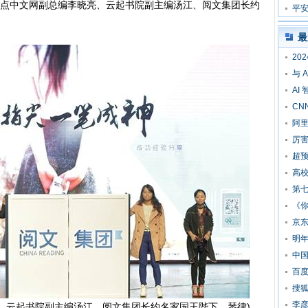
点中文网副总编李晓亮、云起书院副主编汤江、阅文集团长约
提
平安
全
最
20
与 
AI
CN
阿里
厉害
超预
高校
第
《
京东
明
中
百度
搜狐
李
、云起书院副主编汤江、阅文集团长约名家国王陛下、琴律)